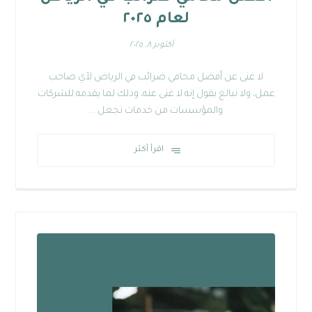
لعام ٢٠٢٥
أكتوبر ٨, ٢٠٢٥
لا غنى عن أفضل محامي ضرائب في الرياض لأي صاحب
عمل، ولا نبالغ بقول إنه لا غنى عنه، وذلك لما يقدمه للشركات
والمؤسسات من خدمات تجعل ...
اقرأ أكثر