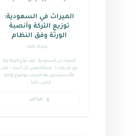
الميراث في السعودية:
توزيع التركة وأنصبة
الورثة وفق النظام
مايو 13, 2026
الميراث في السعودية : كيف تُوزَّع التركة وما
حق كل وارث؟ مسألة تمس كل أسرة — لكن
قلّة يستعدون لها الميراث موضوع يُؤجّله
الناس دائماً ...
اقرأ أكثر