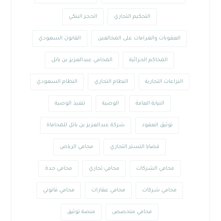
التحكيم التجاري
الحجز البنكي
العقوبات والغرامات على المخالفين
القانون السعودي
المحاكم الجزائية
المحامي عبدالعزيز بن باتل
النزاعات التجارية
النظام التجاري
النظام السعودي
النيابة العامة
الوصية
تنفيذ الوصية
توثيق العقود
شركة عبدالعزيز بن باتل للمحاماة
قضايا التستر التجاري
محامي الرياض
محامي الشركات
محامي تجاري
محامي جدة
محامي شركات
محامي عقارات
محامي قانوني
محامي متخصص
منصة توثيق