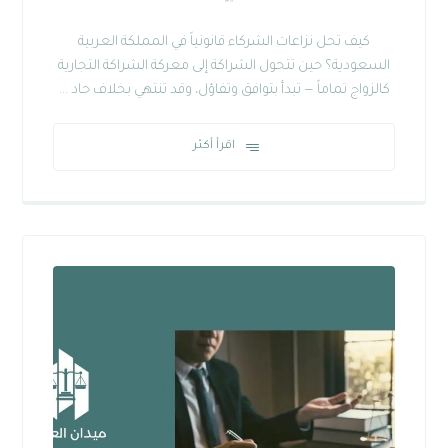
كيف تحل نزاعات الشركاء قانونياً في المملكة العربية
السعودية؟ حين تتحول الشراكة إلى معركة الشراكة التجارية
كالزواج تماماً — تبدأ بتوافق وتفاؤل، وقد تنتهي بخلاف حاد ...
اقرأ أكثر