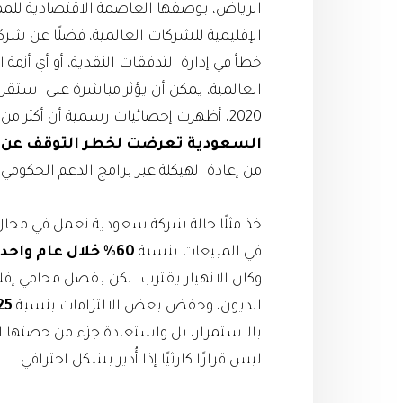
الرياض، بوصفها العاصمة الاقتصادية للممل
الإقليمية للشركات العالمية، فضلًا عن شركا
خطأ في إدارة التدفقات النقدية، أو أي أزمة
العالمية، يمكن أن يؤثر مباشرة على استقرا
2020، أظهرت إحصائيات رسمية أن أكثر من
السعودية تعرضت لخطر التوقف عن ا
من إعادة الهيكلة عبر برامج الدعم الحكو
خذ مثلًا حالة شركة سعودية تعمل في مجال ت
في المبيعات بنسبة
60% خلال عام واحد
وكان الانهيار يقترب. لكن بفضل محامي إ
الديون، وخفض بعض الالتزامات بنسبة
25%
بالاستمرار، بل واستعادة جزء من حصتها ا
ليس قرارًا كارثيًا إذا أُدير بشكل احترافي.