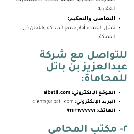
المنازعات العقارية، صياغة العقود، الاستشارات
العقارية.
التقاضي والتحكيم:
تمثيل العملاء أمام جميع المحاكم واللجان في
المملكة.
للتواصل مع شركة
عبدالعزيز بن باتل
للمحاماة:
الموقع الإلكتروني:
albatil.com
البريد الإلكتروني:
clients@albatil.com
الهاتف:
٩٦٦١٢٦٧٧٧٧٧١
٢- مكتب المحامي