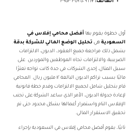
الهاتف:
+٩٦٦ ٥٠ ٣٥٩ ٣٩٥٣
أول خطوة يقوم بها
أفضل محامي إفلاس في
السعودية
هي
تحليل الوضع المالي للشركة بدقة
.
يشمل ذلك مراجعة جميع العقود، الديون، الالتزامات
الضريبية، والالتزامات تجاه الموظفين والموردين. على
سبيل المثال، إحدى الشركات في جدة كانت تواجه تعثرًا
ماليًا بسبب تراكم الديون البالغة ١٢ مليون ريال. المحامي
قام بتحليل شامل لجميع الالتزامات وقدم خطة قانونية
لإعادة جدولة الديون، الأمر الذي ساعد الشركة على تجنب
الإفلاس التام واستمرار أعمالها بشكل محدود حتى تم
تحقيق الاستقرار المالي.
ثانيًا، يقوم أفضل محامي إفلاس في السعودية بإجراء