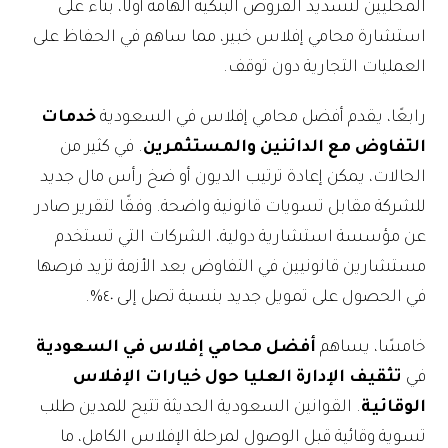
المحليين لتسديد القروض البنكية الهامة أولًا، بناءً على
استشارة محامي إفلاس خبير، مما ساهم في الحفاظ على
العمليات التجارية دون توقف.
رابعًا، يقدم أفضل محامي إفلاس في السعودية
خدمات
التفاوض مع الدائنين والمستثمرين
. في كثير من
الحالات، يمكن إعادة ترتيب الديون أو ضخ رأس مال جديد
للشركة مقابل تسويات قانونية واضحة. وفقًا لتقرير صادر
عن مؤسسة استشارية دولية، الشركات التي تستخدم
مستشارين قانونيين في التفاوض بعد الأزمة تزيد فرصها
في الحصول على تمويل جديد بنسبة تصل إلى ٤٠%.
خامسًا، يساهم
أفضل محامي إفلاس في السعودية
في
تثقيف الإدارة العليا حول خيارات الإفلاس
الوقائية
. القوانين السعودية الحديثة تتيح للمدين طلب
تسوية وقائية قبل الوصول لمرحلة الإفلاس الكامل، ما