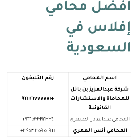
أفضل محامي
إفلاس في
السعودية
اسم المحامي
رقم التليفون
شركة عبدالعزيز بن باتل
للمحاماة والاستشارات
+٩٦٦١٢٦٧٧٧٧٧١
القانونية
المحامي عبدالقادر الصيعري
المحامي أنس العمري