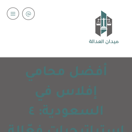
أفضل محامي
إفلاس في
السعودية: ٤