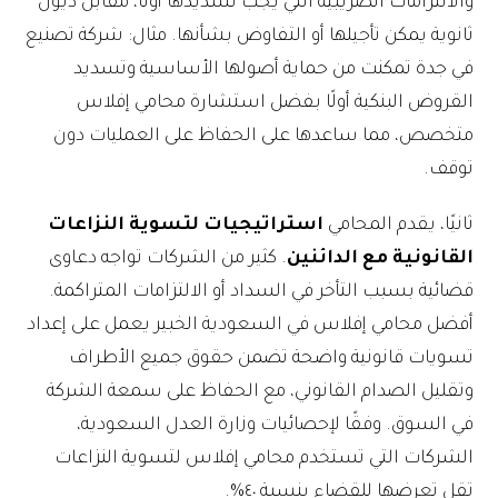
والالتزامات الضريبية التي يجب تسديدها أولًا، مقابل ديون
ثانوية يمكن تأجيلها أو التفاوض بشأنها. مثال: شركة تصنيع
في جدة تمكنت من حماية أصولها الأساسية وتسديد
القروض البنكية أولًا بفضل استشارة محامي إفلاس
متخصص، مما ساعدها على الحفاظ على العمليات دون
توقف.
ثانيًا، يقدم المحامي
استراتيجيات لتسوية النزاعات
القانونية مع الدائنين
. كثير من الشركات تواجه دعاوى
قضائية بسبب التأخر في السداد أو الالتزامات المتراكمة.
أفضل محامي إفلاس في السعودية الخبير يعمل على إعداد
تسويات قانونية واضحة تضمن حقوق جميع الأطراف
وتقليل الصدام القانوني، مع الحفاظ على سمعة الشركة
في السوق. وفقًا لإحصائيات وزارة العدل السعودية،
الشركات التي تستخدم محامي إفلاس لتسوية النزاعات
تقل تعرضها للقضاء بنسبة ٤٠%.