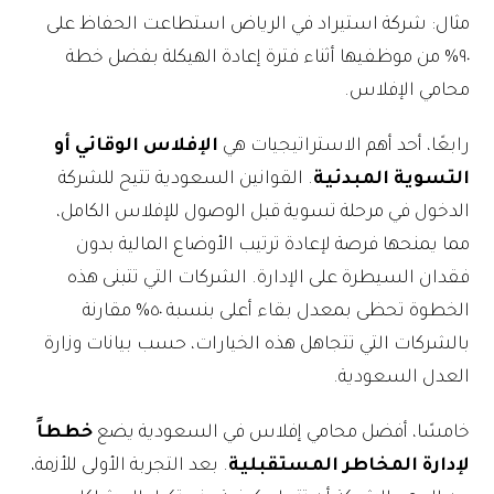
مثال: شركة استيراد في الرياض استطاعت الحفاظ على
٩٠% من موظفيها أثناء فترة إعادة الهيكلة بفضل خطة
محامي الإفلاس.
رابعًا، أحد أهم الاستراتيجيات هي
الإفلاس الوقائي أو
التسوية المبدئية
. القوانين السعودية تتيح للشركة
الدخول في مرحلة تسوية قبل الوصول للإفلاس الكامل،
مما يمنحها فرصة لإعادة ترتيب الأوضاع المالية بدون
فقدان السيطرة على الإدارة. الشركات التي تتبنى هذه
الخطوة تحظى بمعدل بقاء أعلى بنسبة ٥٠% مقارنة
بالشركات التي تتجاهل هذه الخيارات، حسب بيانات وزارة
العدل السعودية.
خامسًا، أفضل محامي إفلاس في السعودية يضع
خططاً
لإدارة المخاطر المستقبلية
. بعد التجربة الأولى للأزمة،