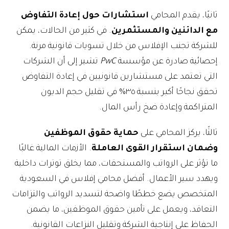
ثانيًا، يقدم المحامي
استشارات حول إعادة التفاوض
مع الدائنين والمستثمرين
. في كثير من الحالات، يمكن
للشركة تجنب الإفلاس من خلال تسويات قانونية مرنة.
إحصائية صادرة عن مؤسسة
PwC
تشير إلى أن الشركات
التي تعتمد على مستشارين قانونيين في إعادة التفاوض
تحقق نجاحًا أكبر بنسبة ٣٥% في تقليل حجم الديون
المتراكمة وإعادة ضخ رأس المال.
ثالثًا، يركز المحامي على
حماية حقوق الموظفين
وضمان استقرار القوى العاملة
. الأزمات المالية غالبًا
ما تؤثر على الرواتب والمستحقات، مما يخلق توترات داخلية
ويهدد سير الأعمال. أفضل محامي إفلاس في السعودية
المتخصص يضع خططًا واضحة لتسديد الرواتب والتزامات
التعاقد، ويعمل على تأمين حقوق الموظفين، ما يضمن
الحفاظ على إنتاجية الشركة وتقليل النزاعات القانونية.