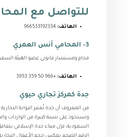
للتواصل مع
المحا
الهاتف:
966533192334⁩
3- المحامي أنس العمري
محامِ ومستشار قانوني عضو الهيئة السعود
الهاتف:
+966 50 359 3953
جدة كمركز تجاري حيوي
من المعروف أن جدة تُعتبر البوابة التجارية 
وتستحوذ على نسبة كبيرة من الواردات والصا
السعودية، فإن ميناء جدة الإسلامي يتعامل
الرقم الضخم يعكس حجم الأعمال التجارية ال