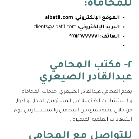
للمحاماة:
الموقع الإلكتروني:
albatil.com
البريد الإلكتروني:
clients@albatil.com
الهاتف:
٩٦٦١٢٦٧٧٧٧٧١
٢- مكتب المحامي
عبدالقادر الصيعري
يقدم المحامي عبدالقادر الصيعري خدمات المحاماة
والاستشارات القانوينة علي المستويين المحلي والدولي
من خلال لنخبة مميزة من المحامين والمستشاريين ذوي
الشهادات العلمية المتميزة .
للتواصل مع
المحامي