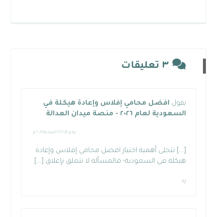
٣ تعليقات
يقول
افضل محامي إفلاس وإعادة هيكلة في
السعودية لعام ٢٠٢٦ - منصة ميدان العدالة
:
يناير ١٨, ٢٠٢٦ الساعة ٢:٠٩ م
[…] تتجلى أهمية اختيار افضل محامي إفلاس وإعادة
هيكلة في السعودية؛ فالمسألة لا تتعلق بإغلاق […]
رد