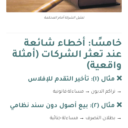
تمثيل الشركة أمام المحكمة
خامسًا: أخطاء شائعة
عند تعثر الشركات (أمثلة
واقعية)
❌ مثال (١): تأخير التقدم للإفلاس
→ تراكم الديون → مساءلة قانونية
❌ مثال (٢): بيع أصول دون سند نظامي
→ بطلان التصرف → مساءلة جنائية