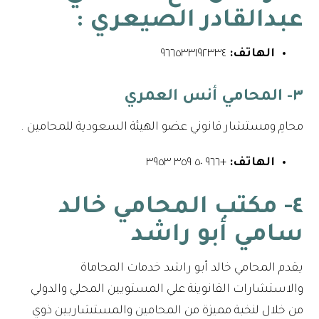
عبدالقادر الصيعري
:
الهاتف:
٩٦٦٥٣٣١٩٢٣٣٤⁩
٣- المحامي أنس العمري
محامِ ومستشار قانوني عضو الهيئة السعودية للمحامين .
الهاتف:
+٩٦٦ ٥٠ ٣٥٩ ٣٩٥٣
٤- مكتب المحامي خالد
سامي أبو راشد
يقدم المحامي خالد أبو راشد خدمات المحاماة
والاستشارات القانوينة علي المستويين المحلي والدولي
من خلال لنخبة مميزة من المحامين والمستشاريين ذوي