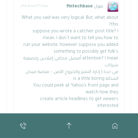
يقول
fintechbase
:
يناير ٢١, ٢٠٢٦ الساعة ١٢:٤٠ م
What you said was very logical. But, what about
this?
suppose you wrote a catchier post title? I
mean, I don’t want to tell you how to
run your website, however suppose you added
something to possibly get folk’s
attention? I mean أفضل محامي إفلاس وتصفية
شركات
في جدة | إدارة التعثر والخروج الآمن – منصة ميدان
العدالة is a little boring.
You could peek at Yahoo’s front page and
watch how they
create article headlines to get viewers
interested.
You might add a video or a picture or two to
get
readers excited about what you’ve got to say. In