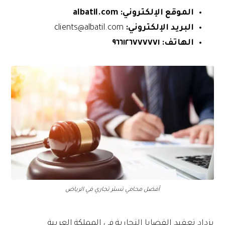
الموقع الإلكتروني:
albatil.com
البريد الإلكتروني:
clients@albatil.com
الهاتف:
٩٦٦١٢٦٧٧٧٧٧١
أفضل محامي تستر تجاري في الرياض
يزداد تعقيد القضايا التجارية في المملكة العربية