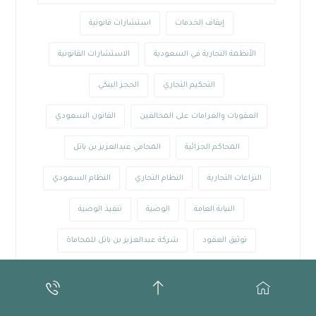
إيقاف الخدمات
استشارات قانونية
الأنظمة التجارية في السعودية
الاستشارات القانونية
التحكيم التجاري
الحجز البنكي
العقوبات والغرامات على المخالفين
القانون السعودي
المحاكم الجزائية
المحامي عبدالعزيز بن باتل
النزاعات التجارية
النظام التجاري
النظام السعودي
النيابة العامة
الوصية
تنفيذ الوصية
توثيق العقود
شركة عبدالعزيز بن باتل للمحاماة
قضايا التستر التجاري
محامي الرياض
محامي الشركات
محامي تجاري
محامي جدة