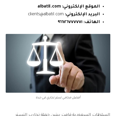
الموقع الإلكتروني:
albatil.com
البريد الإلكتروني:
clients@albatil.com
الهاتف:
٩٦٦١٢٦٧٧٧٧٧١
أفضل محامي تستر تجاري في جدة
السلطات السعودية قامت بشن حملة تحارب التستر