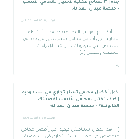
جدة | ٣ نصائح عملية لاختيار المحامي الأنسب
- منصة ميدان العدالة
:
نوفمبر ٢٤, ٢٠٢٥ الساعة ١٠:٥٦ ص
[…] أنك تتبع القوانين المحلية بخصوص الأنشطة
التجارية، فإن أفضل محامي تستر تجاري في جدة هو
الشخص الذي سيقودك خلال هذه الإجراءات
المعقدة ويضمن […]
رد
يقول
أفضل محامي تستر تجاري في السعودية
| كيف تختار المحامي الأنسب لقضيتك
القانونية؟ - منصة ميدان العدالة
:
نوفمبر ٢٤, ٢٠٢٥ الساعة ١١:٣٢ ص
[…] هذا المقال، سنناقش كيفية اختيار أفضل محامي
متخصص في قضايا التستر التجاري في السعودية،