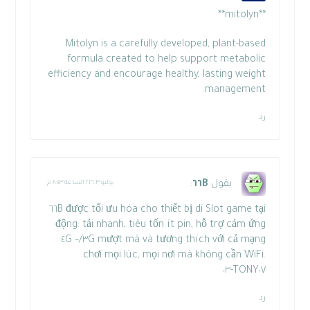
**mitolyn**
Mitolyn is a carefully developed, plant-based
formula created to help support metabolic
efficiency and encourage healthy, lasting weight
management.
رد
يقول
٦٦B
:
يوليو ٣, ٢٠٢٦ الساعة ٨:٤٣ م
٦٦B
được tối ưu hóa cho thiết bị di
Slot game tại
động: tải nhanh, tiêu tốn ít pin, hỗ trợ cảm ứng
mượt mà và tương thích với cả mạng ٣G/٤G –
chơi mọi lúc, mọi nơi mà không cần WiFi.
TONY٠٧-٠٣
رد