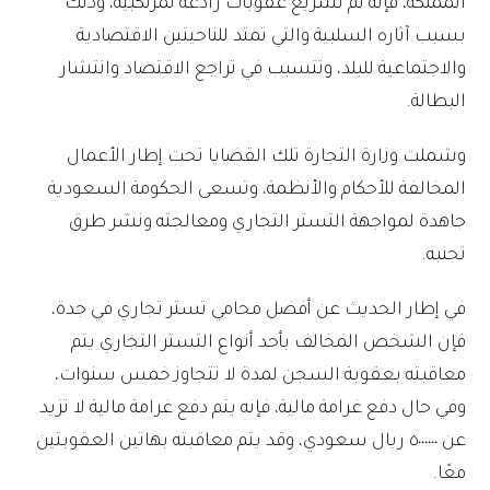
المملكة، فإنه تم تشريع عقوبات رادعة لمرتكبيه، وذلك
بسبب آثاره السلبية والتي تمتد للناحيتين الاقتصادية
والاجتماعية للبلد، وتتسبب في تراجع الاقتصاد وانتشار
البطالة.
وشملت وزارة التجارة تلك القضايا تحت إطار الأعمال
المخالفة للأحكام والأنظمة، وتسعى الحكومة السعودية
جاهدة لمواجهة التستر التجاري ومعالجته ونشر طرق
تجنبه.
في إطار الحديث عن أفضل محامي تستر تجاري في جدة،
فإن الشخص المخالف بأحد أنواع التستر التجاري يتم
معاقبته بعقوبة السجن لمدة لا تتجاوز خمس سنوات،
وفي حال دفع غرامة مالية، فإنه يتم دفع غرامة مالية لا تزيد
عن ٥٠٠٠٠٠٠ ريال سعودي، وقد يتم معاقبته بهاتين العقوبتين
معًا.