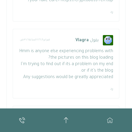
you! Take care!!
https://cryptoboss-rcn.top/
رد
يقول
Viagra
:
فبراير ١٦, ٢٠٢٦ الساعة ٣:٠٢ ص
Hmm is anyone else experiencing problems with
the pictures on this blog loading?
I’m trying to find out if its a problem on my end
or if it’s the blog.
Any suggestions would be greatly appreciated.
رد
يقول
Reinigen bankstel
:
فبراير ١٩, ٢٠٢٦ الساعة ١٢:٤٨ م
I just like the helpful info you supply to your