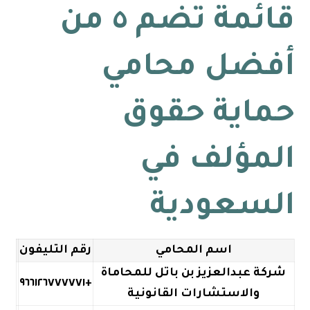
قائمة تضم ٥ من
أفضل محامي
حماية حقوق
المؤلف في
السعودية
اسم المحامي
رقم التليفون
شركة عبدالعزيز بن باتل للمحاماة
+٩٦٦١٢٦٧٧٧٧٧١
والاستشارات القانونية