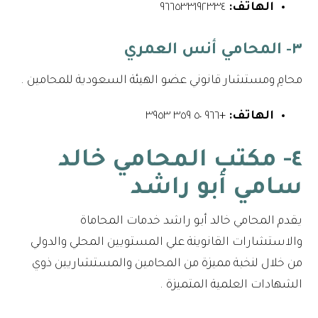
الهاتف:
٩٦٦٥٣٣١٩٢٣٣٤⁩
٣- المحامي أنس العمري
محامِ ومستشار قانوني عضو الهيئة السعودية للمحامين .
الهاتف:
+٩٦٦ ٥٠ ٣٥٩ ٣٩٥٣
٤- مكتب المحامي خالد
سامي أبو راشد
يقدم المحامي خالد أبو راشد خدمات المحاماة
والاستشارات القانوينة علي المستويين المحلي والدولي
من خلال لنخبة مميزة من المحامين والمستشاريين ذوي
الشهادات العلمية المتميزة .