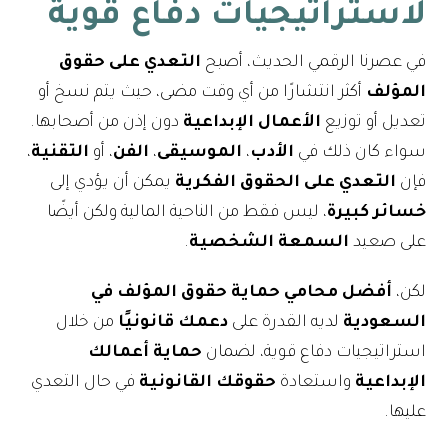
لاستراتيجيات دفاع قوية
في عصرنا الرقمي الحديث، أصبح
التعدي على
حقوق
المؤلف
أكثر انتشارًا من أي وقت مضى، حيث يتم نسخ أو
تعديل أو توزيع
الأعمال الإبداعية
دون إذن من أصحابها.
سواء كان ذلك في
الأدب
،
الموسيقى
،
الفن
، أو
التقنية
،
فإن
التعدي على الحقوق الفكرية
يمكن أن يؤدي إلى
خسائر كبيرة
، ليس فقط من الناحية المالية ولكن أيضًا
على صعيد
السمعة الشخصية
.
لكن،
أفضل محامي حماية حقوق المؤلف في
السعودية
لديه القدرة على
دعمك قانونيًا
من خلال
استراتيجيات دفاع قوية، لضمان
حماية أعمالك
الإبداعية
واستعادة
حقوقك القانونية
في حال التعدي
عليها.