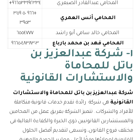
المحامي عبدالقادر الصيعري
+٩٦٦ ٥٠ ٣٥٩
المحامي أنس العمري
٣٩٥٣
المحامي خالد سامي أبو راشد
٦٥٥٤٧٧٧
المحامي فهد بن محمد بارباع
٩٦٦٥٠٤٨٣٨٣٠٣
١- شركة عبدالعزيز بن
باتل للمحاماة
والاستشارات القانونية
شركة عبدالعزيز بن باتل للمحاماة والاستشارات
القانونية
هي شركة رائدة تقدم خدمات قانونية متكاملة
للأفراد والشركات. تتميز الشركة بفريق عمل من المحامين
والمستشارين القانونيين ذوي الخبرة والكفاءة العالية في
مختلف فروع القانون، وتسعى لتقديم أفضل الحلول
القانونية لعملائها وفقًا لأعلى معايير الجودة والمهنية.