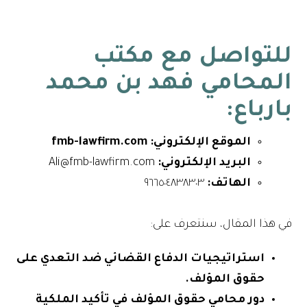
للتواصل مع
مكتب
المحامي فهد بن محمد
بارباع
:
الموقع الإلكتروني: fmb-lawfirm.com
البريد الإلكتروني:
Ali@fmb-lawfirm.com
الهاتف:
٩٦٦٥٠٤٨٣٨٣٠٣
في هذا المقال، سنتعرف على:
استراتيجيات الدفاع القضائي ضد التعدي على
حقوق المؤلف.
دور محامي حقوق المؤلف في تأكيد الملكية