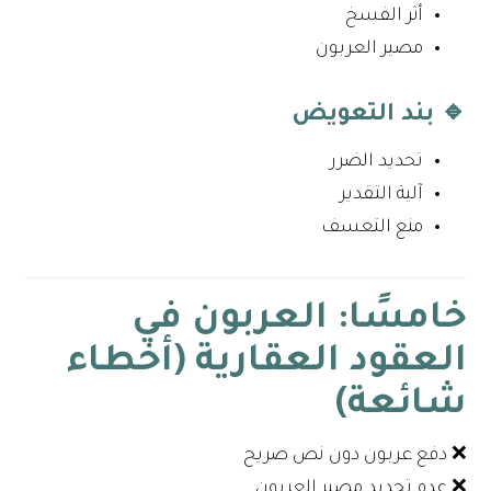
أثر الفسخ
مصير العربون
🔹 بند التعويض
تحديد الضرر
آلية التقدير
منع التعسف
خامسًا: العربون في
العقود العقارية (أخطاء
شائعة)
❌ دفع عربون دون نص صريح
❌ عدم تحديد مصير العربون