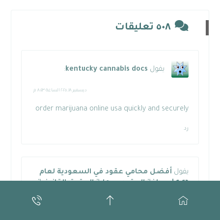
٥٠٨ تعليقات
يقول
kentucky cannabis docs
:
ديسمبر ١٨, ٢٠٢٥ الساعة ٨:٤٣ م
order marijuana online usa quickly and securely
رد
يقول
أفضل محامي عقود في السعودية لعام
٢٠٢٦ | صياغة العقود وحماية الحقوق القانونية -
منصة ميدان العدالة
:
يناير ١٥, ٢٠٢٦ الساعة ١٢:٠٦ م