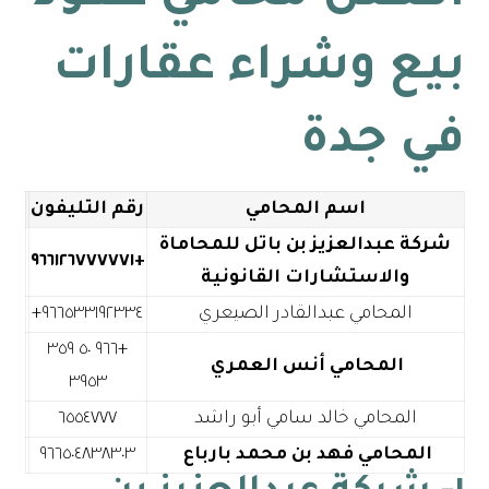
بيع وشراء عقارات
في جدة
اسم المحامي
رقم التليفون
شركة عبدالعزيز بن باتل للمحاماة
+٩٦٦١٢٦٧٧٧٧٧١
والاستشارات القانونية
المحامي عبدالقادر الصيعري
+٩٦٦ ٥٠ ٣٥٩
المحامي أنس العمري
٣٩٥٣
المحامي خالد سامي أبو راشد
٦٥٥٤٧٧٧
المحامي فهد بن محمد بارباع
٩٦٦٥٠٤٨٣٨٣٠٣