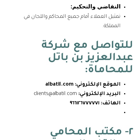
التقاضي والتحكيم:
تمثيل العملاء أمام جميع المحاكم واللجان في
المملكة.
للتواصل مع شركة
عبدالعزيز بن باتل
للمحاماة:
الموقع الإلكتروني:
albatil.com
البريد الإلكتروني:
clients@albatil.com
الهاتف:
٩٦٦١٢٦٧٧٧٧٧١
٢- مكتب المحامي