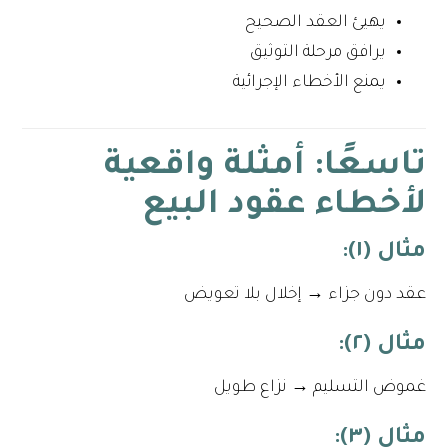
يهيئ العقد الصحيح
يرافق مرحلة التوثيق
يمنع الأخطاء الإجرائية
تاسعًا: أمثلة واقعية
لأخطاء عقود البيع
مثال (١):
عقد دون جزاء → إخلال بلا تعويض
مثال (٢):
غموض التسليم → نزاع طويل
مثال (٣):