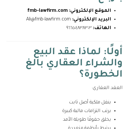
الموقع الإلكتروني: fmb-lawfirm.com
البريد الإلكتروني:
Ali@fmb-lawfirm.com
الهاتف:
٩٦٦٥٠٤٨٣٨٣٠٣
أولًا: لماذا عقد البيع
والشراء العقاري بالغ
الخطورة؟
العقد العقاري:
ينقل ملكية أصل ثابت
يرتب التزامات مالية كبيرة
يخلق حقوقًا طويلة الأمد
يرتبط بأنظمة متعددة