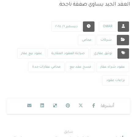
العقد الجيد يساوي صفقة ناجحة.
OMAR
ديسمبر ١٦, ٢٠٢٥
شركات
محامي
توثيق عقاري
صياغة العقود العقارية
عقود بيع عقار
عقود شراء عقار
فسخ عقد بيع
محامي عقارات جدة
نزاعات عقود
سابق