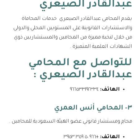
عبدالقادر الصيعري
يقدم المحامي عبدالقادر الصيعري خدمات المحاماة
والاستشارات القانوينة علي المستويين المحلي والدولي
من خلال لنخبة مميزة من المحامين والمستشاريين ذوي
الشهادات العلمية المتميزة .
للتواصل مع
المحامي
عبدالقادر الصيعري
:
الهاتف:
٩٦٦٥٣٣١٩٢٣٣٤⁩
٣- المحامي أنس العمري
محامِ ومستشار قانوني عضو الهيئة السعودية للمحامين .
الهاتف:
+٩٦٦ ٥٠ ٣٥٩ ٣٩٥٣