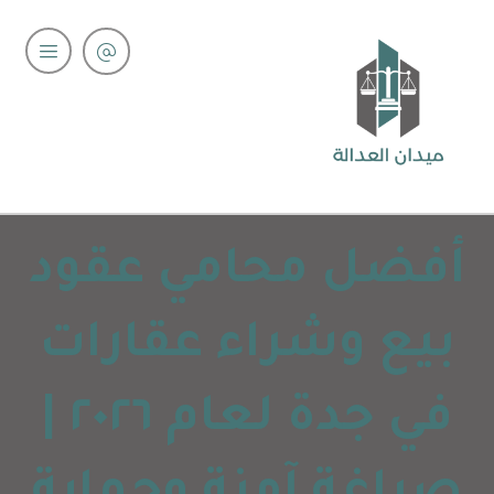
أفضل محامي عقود
بيع وشراء عقارات
في جدة لعام ٢٠٢٦ |