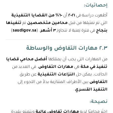
إحصائيات
:
أظهرت دراسة في
٢٠٢١
أن
٦٠% من القضايا التنفيذية
التي تم تمثيلها من قبل
محامين متخصصين
تم
تنفيذها
بنجاح
في فترة زمنية لا تتجاوز
٣ أشهر
. (
saudigov.sa
)
٢.٣ مهارات التفاوض والوساطة
من المهارات التي يجب أن يمتلكها
أفضل محامي قضايا
تنفيذ في مكة
هي
مهارات التفاوض
. في العديد من
الحالات، يمكن حل
النزاعات التنفيذية
عن طريق
التفاوض
بين الأطراف المتنازعة بدلاً من اللجوء إلى
التنفيذ القسري
.
نصيحة
:
اختَر محاميًا لديه
مهارات تفاوض عالية
ويتمتع بقدرة