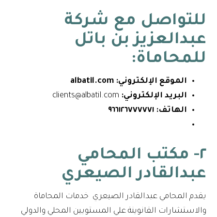
للتواصل مع شركة
عبدالعزيز بن باتل
للمحاماة:
الموقع الإلكتروني:
albatil.com
البريد الإلكتروني:
clients@albatil.com
الهاتف:
٩٦٦١٢٦٧٧٧٧٧١
٢- مكتب المحامي
عبدالقادر الصيعري
يقدم المحامي عبدالقادر الصيعري خدمات المحاماة
والاستشارات القانوينة علي المستويين المحلي والدولي