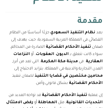
مقدمة
يعد
نظام التنفيذ السعودي
جزءًا أساسيًا من النظام
القضائي في المملكة العربية السعودية، حيث يهدف إلى
ضمان
تنفيذ
الأحكام القضائية
الصادرة من المحاكم،
سواء كانت تتعلق بـ
الديون
،
العقوبات
، أو
النزاعات
العقارية
. في
مدينة مكة المكرمة
، التي تعد من أبرز
المدن التجارية والدينية في المملكة، يتزايد الاحتياج إلى
محامين مختصين في قضايا التنفيذ
لضمان تنفيذ
الأحكام القضائية
بشكل قانوني وآمن.
إن عملية
تنفيذ الأحكام القضائية
قد تواجه العديد من
التحديات القانونية
، مثل
المماطلة
أو
رفض الامتثال