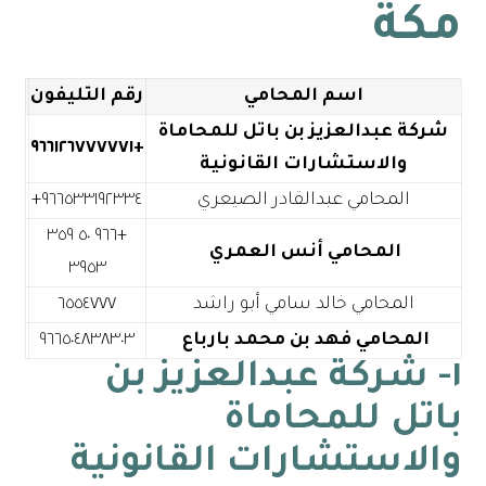
مكة
اسم المحامي
رقم التليفون
شركة عبدالعزيز بن باتل للمحاماة
+٩٦٦١٢٦٧٧٧٧٧١
والاستشارات القانونية
المحامي عبدالقادر الصيعري
+٩٦٦ ٥٠ ٣٥٩
المحامي أنس العمري
٣٩٥٣
المحامي خالد سامي أبو راشد
٦٥٥٤٧٧٧
المحامي فهد بن محمد بارباع
٩٦٦٥٠٤٨٣٨٣٠٣
١- شركة عبدالعزيز بن
باتل للمحاماة
والاستشارات القانونية