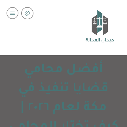
أفضل محامي
قضايا تنفيذ في
مكة لعام ٢٠٢٦ |