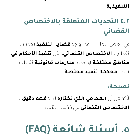
التنفيذية
.
٤.٢ التحديات المتعلقة بالاختصاص
القضائي
في بعض الحالات، قد تواجه
قضايا التنفيذ
تحديات
تتعلق بـ
الاختصاص القضائي
، مثل
تنفيذ الأحكام في
مناطق مختلفة
أو وجود
منازعات قانونية
تتطلب
تدخل
محكمة تنفيذ مختصة
.
نصيحة
:
تأكد من أن
المحامي الذي تختاره
لديه
فهم دقيق
لــ
الاختصاص القضائي
في قضايا التنفيذ.
٥. أسئلة شائعة (FAQ)