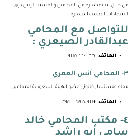
من خلال لنخبة مميزة من المحامين والمستشاريين ذوي
الشهادات العلمية المتميزة .
للتواصل مع
المحامي
عبدالقادر الصيعري
:
الهاتف:
٩٦٦٥٣٣١٩٢٣٣٤⁩
٣- المحامي أنس العمري
محامِ ومستشار قانوني عضو الهيئة السعودية للمحامين .
الهاتف:
+٩٦٦ ٥٠ ٣٥٩ ٣٩٥٣
٤- مكتب المحامي خالد
سامي أبو راشد