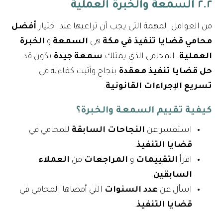
٢.٢ السمعة والخبرة العملية
من العوامل المهمة التي يجب أن تراعيها عند اختيار
أفضل
محامي قضايا تنفيذ في مكة
هي
السمعة
و
الخبرة
العملية
. المحامي الذي يمتلك
سمعة جيدة
يكون قد
حل قضايا تنفيذ معقدة
بنجاح وأثبت كفاءته في
تسريع الإجراءات القانونية
.
كيفية تقييم السمعة والخبرة؟
استفسر عن
النجاحات السابقة
للمحامي في
قضايا التنفيذ
.
اقرأ
التقييمات
و
المراجعات
من
العملاء
السابقين
.
اسأل عن
عدد السنوات
التي أمضاها المحامي في
قضايا التنفيذ
.