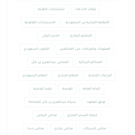
إيقاف الخدمات
استشارات قانونية
الأنظمة التجارية في السعودية
الاستشارات القانونية
التحكيم التجاري
الحجز البنكي
العقوبات والغرامات على المخالفين
القانون السعودي
المحاكم الجزائية
المحامي عبدالعزيز بن باتل
النزاعات التجارية
النظام التجاري
النظام السعودي
النيابة العامة
الوصية
تنفيذ الوصية
توثيق العقود
شركة عبدالعزيز بن باتل للمحاماة
قضايا التستر التجاري
محامي الرياض
محامي الشركات
محامي تجاري
محامي جدة