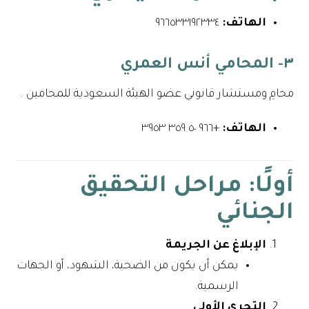
الهاتف:
٩٦٦٥٣٣١٩٢٣٣٤⁩
٣- المحامي أنس العمري
محامِ ومستشار قانوني عضو الهيئة السعودية للمحامين .
الهاتف:
+٩٦٦ ٥٠ ٣٥٩ ٣٩٥٣
أولًا: مراحل التحقيق
الجنائي
الإبلاغ عن الجريمة
يمكن أن يكون من الضحية، الشهود، أو الجهات
الرسمية.
التحري الأولي