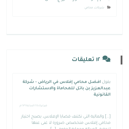
شركات
,
محامي
١٢ تعليقات
يقول
افضل محامي إفلاس في الرياض - شركة
عبدالعزيز بن باتل للمحاماة والاستشارات
القانونية
:
فبراير ١١, ٢٠٢٥ الساعة ٢:٣٦ م
[…] والمالية التي تكتنف قضايا الإفلاس، يصبح اختيار
محامي إفلاس متخصص ضرورة لا غنى عنها