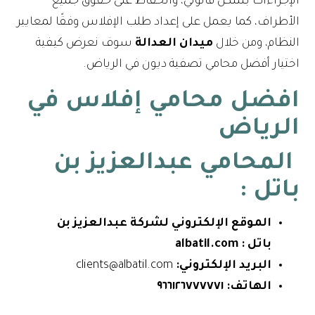
الإجراءات بشكل قانوني، والحفاظ على حقوق جميع
الأطراف، كما يعمل على إعداد طلب الإفلاس وفقًا لمعايير
النظام، ومن خلال
ميدان العدالة
سوف نعرض كيفية
اختيار أفضل محامي تصفية ديون في الرياض.
افضل محامي إفلاس في
الرياض
المحامي عبدالعزيز بن
باتل :
الموقع الإلكتروني لشركة
عبدالعزيز بن
باتل
:
albatil.com
البريد الإلكتروني:
clients@albatil.com
الهاتف:
٩٦٦١٢٦٧٧٧٧٧١