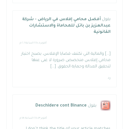
يقول
أفضل محامي إفلاس في الرياض - شركة
عبدالعزيز بن باتل للمحاماة والاستشارات
القانونية
:
أكتوبر ٥, ٢٠٢٥ الساعة ٢:٠٦ م
[…] والمالية التي تكتنف قضايا الإفلاس، يصبح اختيار
محامي إفلاس متخصص ضرورة لا غنى عنها
لتحقيق العدالة وحماية الحقوق. […]
رد
يقول
Deschidere cont Binance
:
أكتوبر ١٣, ٢٠٢٥ الساعة ١:١٨ م