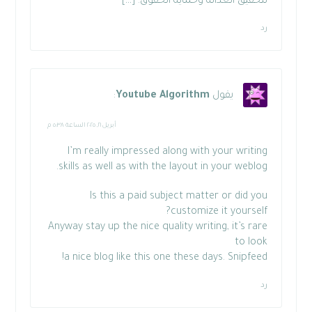
لتحقيق العدالة وحماية الحقوق. […]
رد
يقول
Youtube Algorithm
:
أبريل ١٦, ٢٠٢٥ الساعة ٥:٣٨ م
I’m really impressed along with your writing
skills as well as with the layout in your weblog.
Is this a paid subject matter or did you
customize it yourself?
Anyway stay up the nice quality writing, it’s rare
to look
!
a nice blog like this one these days.
Snipfeed
رد