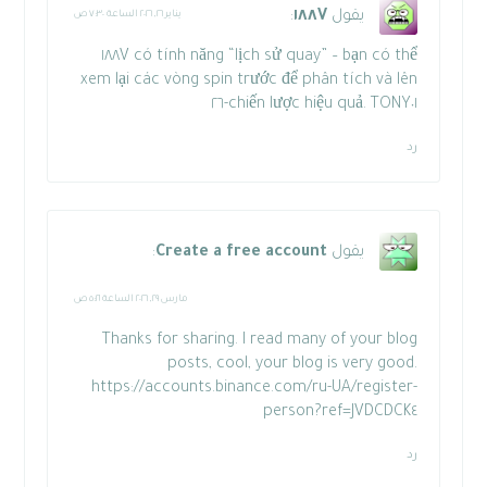
يقول
١٨٨V
:
يناير ٢٦, ٢٠٢٦ الساعة ٧:٣٠ ص
١٨٨V
có tính năng “lịch sử quay” – bạn có thể
xem lại các vòng spin trước để phân tích và lên
chiến lược hiệu quả. TONY٠١-٢٦
رد
يقول
Create a free account
:
مارس ٢٩, ٢٠٢٦ الساعة ٥:٢١ ص
Thanks for sharing. I read many of your blog
posts, cool, your blog is very good.
https://accounts.binance.com/ru-UA/register-
person?ref=JVDCDCK٤
رد