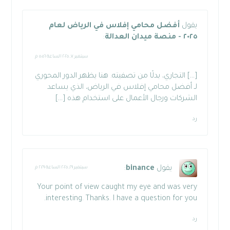
يقول
أفضل محامي إفلاس في الرياض لعام
٢٠٢٥ - منصة ميدان العدالة
:
سبتمبر ٧, ٢٠٢٥ الساعة ٥:٥٦ م
[…] التجاري، بدلًا من تصفيته. هنا يظهر الدور المحوري
لـ أفضل محامي إفلاس في الرياض، الذي يساعد
الشركات ورجال الأعمال على استخدام هذه […]
رد
يقول
binance
:
سبتمبر ٢٩, ٢٠٢٥ الساعة ٢:٢٩ م
Your point of view caught my eye and was very
interesting. Thanks. I have a question for you.
رد