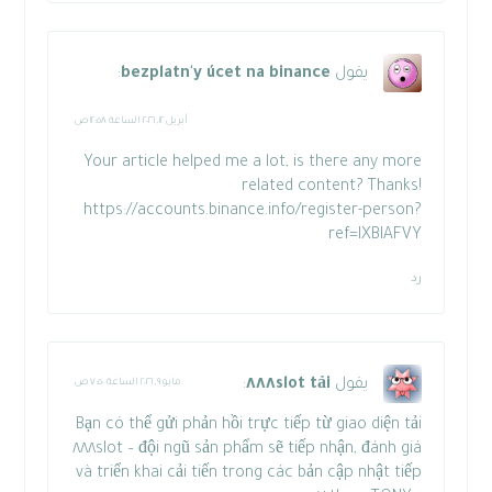
يقول
bezplatn'y úcet na binance
:
أبريل ١٢, ٢٠٢٦ الساعة ١٢:٥٨ ص
Your article helped me a lot, is there any more
related content? Thanks!
https://accounts.binance.info/register-person?
ref=IXBIAFVY
رد
يقول
tải ٨٨٨slot
:
مايو ٩, ٢٠٢٦ الساعة ٧:٥٠ ص
Bạn có thể gửi phản hồi trực tiếp từ giao diện
tải
٨٨٨slot
– đội ngũ sản phẩm sẽ tiếp nhận, đánh giá
và triển khai cải tiến trong các bản cập nhật tiếp