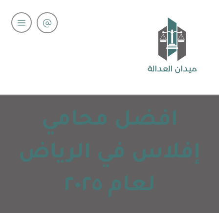
افضل محامي
إفلاس في الرياض
لعام ٢٠٢٥