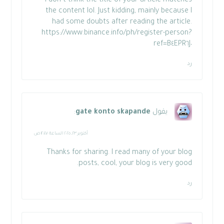
I don’t think the title of your article matches
the content lol. Just kidding, mainly because I
had some doubts after reading the article.
https://www.binance.info/ph/register-person?
ref=B٤EPR٦J٠
رد
يقول
gate konto skapande
:
أكتوبر ٢٣, ٢٠٢٥ الساعة ١٢:٤٧ ص
Thanks for sharing. I read many of your blog
posts, cool, your blog is very good.
رد