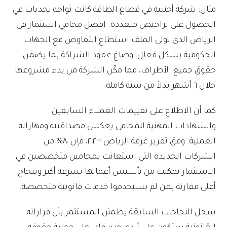
مثال: شركة أجنبية في قطاع الطاقة كانت تواجه تحديات في
الحصول على تراخيص متعددة. افضل محامي استثمار في
الرياض الذي تولى الملف استطاع التفاوض مع الجهات
الحكومية بشكل فعال، وصاغ عقود الشراكة بما يضمن
حقوق جميع الأطراف، مما مكّن الشركة من بدء مشروعها
خلال ٦ أشهر بدلاً من سنة كاملة.
كما أن الاطلاع على تقييمات العملاء السابقين
والشهادات المهنية للمحامي يعكس مصداقيته ومهاراته
العملية. وفق تقرير غرفة الرياض ٢٠٢٣، فإن ٨٠% من
الشركات الجديدة التي استعانت بمحامين متخصصين في
الاستثمار تمكنت من تأسيس أعمالها بسرعة أكبر وبنجاح
أعلى مقارنة بمن لم يستخدموا خدمات قانونية متخصصة.
سجل النجاحات السابقة يطمئن المستثمر بأن قراراته