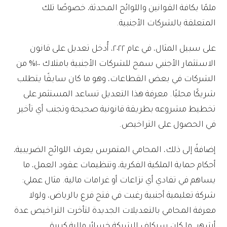
ملمًا بكافة القوانين واللوائح المحدثة، خصوصًا تلك
المتعلقة بالشركات الأجنبية.
على سبيل المثال، في عام ٢٠٢٢، أُدخل تعديل على قانون
الاستثمار الأجنبي سمح للشركات الأجنبية بامتلاك ١٠٠% من
الشركات في بعض القطاعات، وهو ما كان سابقًا يتطلب
شريكًا محليًا. معرفة هذا التعديل تساعد المستثمر على
تخطيط مشروعه بطريقة قانونية صحيحة وتجنب أي تأخير
في الحصول على التراخيص.
إضافةً إلى ذلك، المحامي المتمرس يعرف اللوائح الضريبية،
أحكام حماية الملكية الفكرية، وتنظيمات عقود العمل، ما
يساهم في تفادي أي نزاعات أو غرامات مالية. مثال عملي:
شركة تعليمية أجنبية رغبت في فتح فرع بالرياض، ولولا
معرفة المحامي بالتعديلات الجديدة لتأخرت التراخيص عدة
أشهر، ما كان سيكلف الشركة خسائر مالية كبيرة.