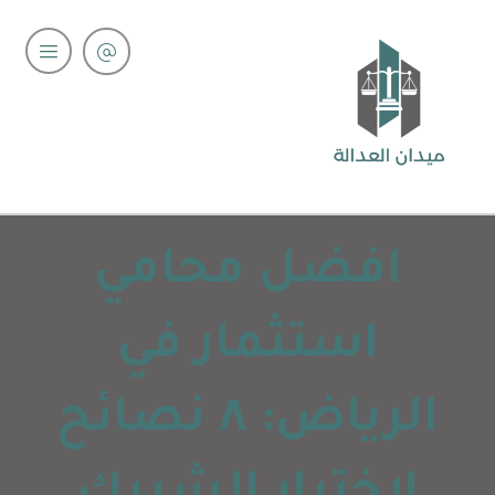
افضل محامي
استثمار في
الرياض: ٨ نصائح