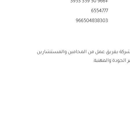
+966 50 359 3953
6554777
966504838303
 الشركة بفريق عمل من المحامين والمستشارين
 الجودة والمهنية.