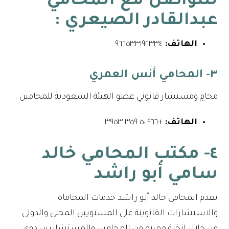
للتواصل مع
المحامي
عبدالقادر الصيعري
:
الهاتف:
٩٦٦٥٣٣١٩٢٣٣٤⁩
٣- المحامي أنس العمري
محامِ ومستشار قانوني عضو الهيئة السعودية للمحامين .
الهاتف:
+٩٦٦ ٥٠ ٣٥٩ ٣٩٥٣
٤- مكتب المحامي خالد
سامي أبو راشد
يقدم المحامي خالد أبو راشد خدمات المحاماة
والاستشارات القانوينة علي المستويين المحلي والدولي
من خلال لنخبة مميزة من المحامين والمستشاريين ذوي