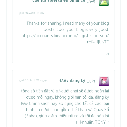
يقول
cuenta abierta en Binance
:
يناير ١٢, ٢٠٢٦ الساعة ٥:٤٦ م
Thanks for sharing. I read many of your blog
posts, cool, your blog is very good.
https://accounts.binance.info/register-person?
ref=IHJUI٧TF
رد
يقول
đăng ký ١٨٨v
:
مارس ١٨, ٢٠٢٦ الساعة ١:٣٩ ص
Người chơi sẽ được hoàn lại,٢٥% tổng số tiền đặt
cược mỗi ngày, không giới hạn tối đa.
đăng ký
١٨٨v
Chính sách này áp dụng cho tất cả các loại
hình cá cược, bao gồm Thể Thao và Quay Số
(Saba), giúp giảm thiểu rủi ro và tối đa hóa lợi
nhuận. TONY٠٣-١٦H