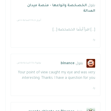
يقول
الخصخصة وانواعها - منصة ميدان
العدالة
:
أبريل ٨, ٢٠٢٥ الساعة ١٠:١٠ ص
[…] اقرأ أيضًا: الخصخصة […]
رد
يقول
binance
:
يوليو ٢١, ٢٠٢٥ الساعة ١:٤٥ ص
Your point of view caught my eye and was very
interesting. Thanks. I have a question for you.
رد