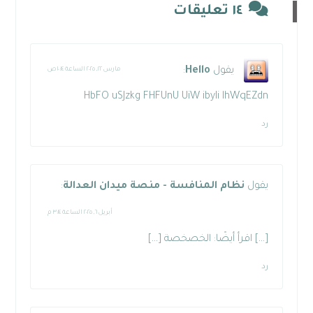
١٤ تعليقات
يقول
Hello
:
مارس ٢٢, ٢٠٢٥ الساعة ١٠:١٤ ص
HbFO uSJzkg FHFUnU UiW ibyIi lhWqEZdn
رد
يقول
نظام المنافسة - منصة ميدان العدالة
:
أبريل ٦, ٢٠٢٥ الساعة ٣:١٤ م
[…] اقرأ أيضًا: الخصخصة […]
رد