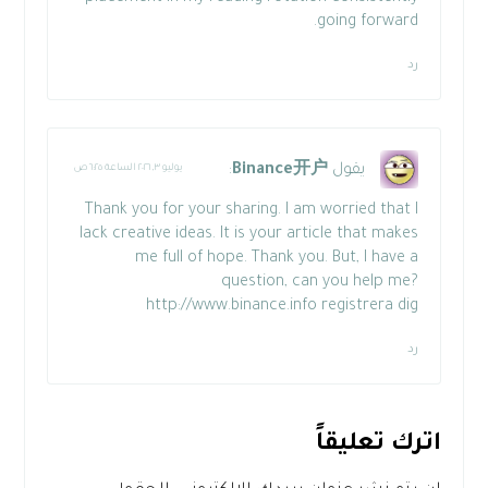
going forward.
رد
يقول
Binance开户
:
يوليو ٣, ٢٠٢٦ الساعة ٦:٢٥ ص
Thank you for your sharing. I am worried that I
lack creative ideas. It is your article that makes
me full of hope. Thank you. But, I have a
question, can you help me?
http://www.binance.info
registrera dig
رد
اترك تعليقاً