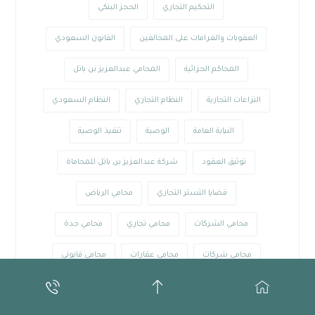
التحكيم التجاري
الحجز البنكي
العقوبات والغرامات على المخالفين
القانون السعودي
المحاكم الجزائية
المحامي عبدالعزيز بن باتل
النزاعات التجارية
النظام التجاري
النظام السعودي
النيابة العامة
الوصية
تنفيذ الوصية
توثيق العقود
شركة عبدالعزيز بن باتل للمحاماة
قضايا التستر التجاري
محامي الرياض
محامي الشركات
محامي تجاري
محامي جدة
محامي شركات
محامي عقارات
محامي قانوني
محامي متخصص
منصة توثيق