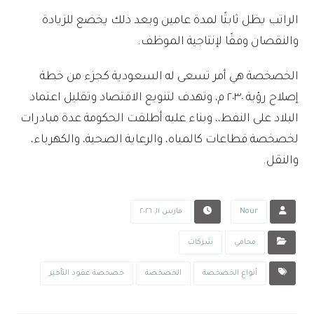
الراتب يظل ثابتًا لمدة عامين وبعد ذلك يخضع للزيادة
والنقصان وفقًا لإنتاجية الموظف.
الخصخصة هي أمر تسعى له السعودية كجزء من خطة
إصلاح رؤية ٢٠٣٠ م، وتهدف لتنويع الاقتصاد وتقليل اعتماد
البلاد على النفط،، وبناء عليه أطلقت الحكومة عدة مبادرات
لخصخصة قطاعات كالمياه، والرعاية الصحية، والكهرباء،
والنقل.
Nour
مارس ١١, ٢٠٢٦
محامي
شركات
أنواع الخصخصة
الخصخصة
خصخصة عقود التأجير