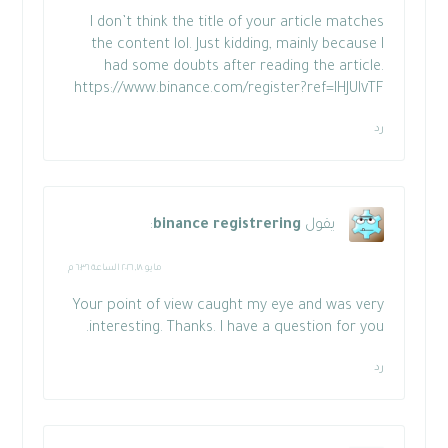
I don’t think the title of your article matches
the content lol. Just kidding, mainly because I
had some doubts after reading the article.
https://www.binance.com/register?ref=IHJUI٧TF
رد
يقول
binance registrering
:
مايو ١٨, ٢٠٢٦ الساعة ٦:٣٦ م
Your point of view caught my eye and was very
interesting. Thanks. I have a question for you.
رد