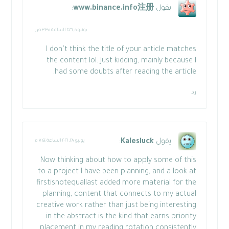
يقول
www.binance.info注册
:
يونيو ٥, ٢٠٢٦ الساعة ٣:٣٥ ص
I don’t think the title of your article matches
the content lol. Just kidding, mainly because I
had some doubts after reading the article.
رد
يقول
Kalesluck
:
يونيو ٢٨, ٢٠٢٦ الساعة ٧:٤٤ م
Now thinking about how to apply some of this
to a project I have been planning, and a look at
firstisnotequallast
added more material for the
planning, content that connects to my actual
creative work rather than just being interesting
in the abstract is the kind that earns priority
placement in my reading rotation consistently