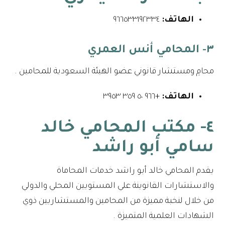
الهاتف:
٩٦٦٥٣٣١٩٢٣٣٤⁩
٣- المحامي أنس العمري
محامِ ومستشار قانوني عضو الهيئة السعودية للمحامين .
الهاتف:
+٩٦٦ ٥٠ ٣٥٩ ٣٩٥٣
٤- مكتب المحامي خالد
سامي أبو راشد
يقدم المحامي خالد أبو راشد خدمات المحاماة
والاستشارات القانوينة علي المستويين المحلي والدولي
من خلال لنخبة مميزة من المحامين والمستشاريين ذوي
الشهادات العلمية المتميزة .