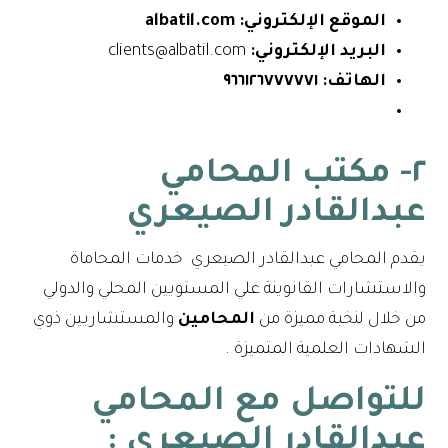
الموقع الإلكتروني:
albatil.com
البريد الإلكتروني:
clients@albatil.com
الهاتف:
٩٦٦١٢٦٧٧٧٧٧١
٢- مكتب المحامي
عبدالقادر الصيعري
يقدم المحامي عبدالقادر الصيعري خدمات المحاماة
والاستشارات القانوينة علي المستويين المحلي والدولي
من خلال لنخبة مميزة من
المحامين
والمستشاريين ذوي
الشهادات العلمية المتميزة .
للتواصل مع
المحامي
عبدالقادر الصيعري
: