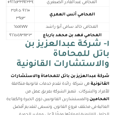
المحامي عبدالقادر الصيعري
+٩٦٦ ٥٠ ٣٥٩
المحامي أنس العمري
٣٩٥٣
المحامي خالد سامي أبو راشد
٦٥٥٤٧٧٧
المحامي فهد بن محمد بارباع
٩٦٦٥٠٤٨٣٨٣٠٣
١- شركة عبدالعزيز بن
باتل للمحاماة
والاستشارات القانونية
شركة عبدالعزيز بن باتل للمحاماة والاستشارات
القانونية
هي شركة رائدة تقدم خدمات قانونية متكاملة
للأفراد والشركات. تتميز الشركة بفريق عمل من
المحامين
والمستشارين القانونيين ذوي الخبرة والكفاءة
العالية في مختلف فروع القانون، وتسعى لتقديم أفضل
الحلول القانونية لعملائها وفقًا لأعلى معايير الجودة