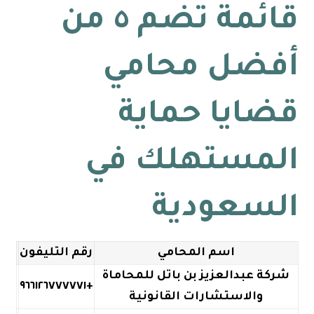
قائمة تضم ٥ من
أفضل محامي
قضايا حماية
المستهلك في
السعودية
اسم المحامي
رقم التليفون
شركة عبدالعزيز بن باتل للمحاماة
+٩٦٦١٢٦٧٧٧٧٧١
والاستشارات القانونية