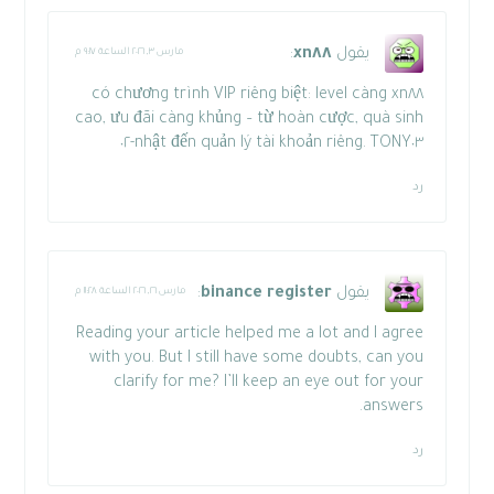
يقول
xn٨٨
:
مارس ٣, ٢٠٢٦ الساعة ٩:١٧ م
có chương trình VIP riêng biệt: level càng
xn٨٨
cao, ưu đãi càng khủng – từ hoàn cược, quà sinh
nhật đến quản lý tài khoản riêng. TONY٠٣-٠٢
رد
يقول
binance register
:
مارس ٢٦, ٢٠٢٦ الساعة ١١:٢٨ م
Reading your article helped me a lot and I agree
with you. But I still have some doubts, can you
clarify for me? I’ll keep an eye out for your
answers.
رد