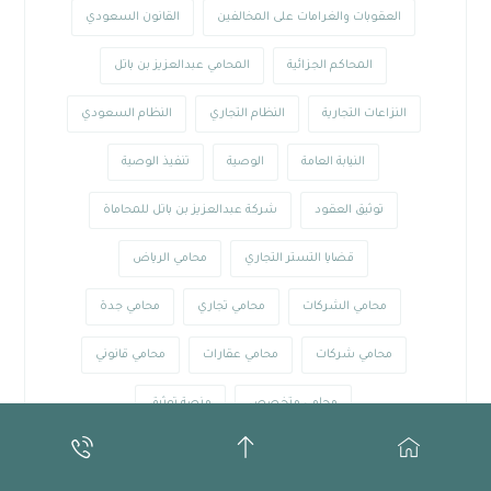
العقوبات والغرامات على المخالفين
القانون السعودي
المحاكم الجزائية
المحامي عبدالعزيز بن باتل
النزاعات التجارية
النظام التجاري
النظام السعودي
النيابة العامة
الوصية
تنفيذ الوصية
توثيق العقود
شركة عبدالعزيز بن باتل للمحاماة
قضايا التستر التجاري
محامي الرياض
محامي الشركات
محامي تجاري
محامي جدة
محامي شركات
محامي عقارات
محامي قانوني
محامي متخصص
منصة توثيق
نظام الأحوال الشخصية السعودي
نظام الإجراءات الجزائية