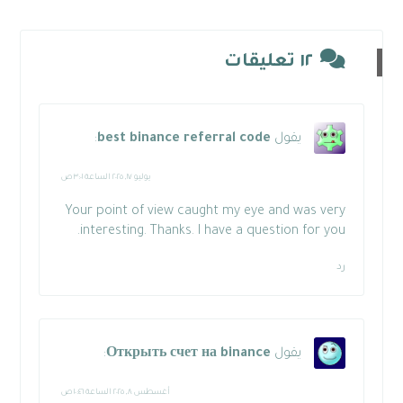
١٢ تعليقات
يقول
best binance referral code
:
يوليو ١٧, ٢٠٢٥ الساعة ٣:٠١ ص
Your point of view caught my eye and was very
interesting. Thanks. I have a question for you.
رد
يقول
Открыть счет на binance
:
أغسطس ٨, ٢٠٢٥ الساعة ١٠:٤٦ ص