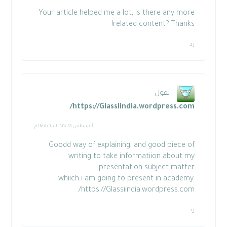
Your article helped me a lot, is there any more
related content? Thanks!
رد
يقول
:
https://Glassiindia.wordpress.com/
أغسطس ٢٨, ٢٠٢٥ الساعة ١:١٧ م
Goodd way of explaining, and good piece of
writing to take informatiion about my
presentation subject matter,
whiich i am going to present in academy.
https://Glassiindia.wordpress.com/
رد