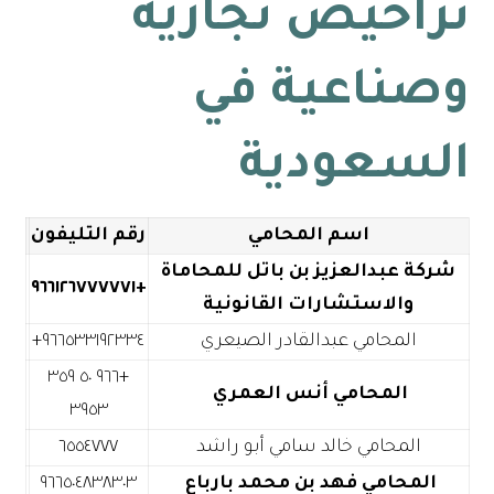
تراخيص تجارية
وصناعية في
السعودية
اسم المحامي
رقم التليفون
شركة عبدالعزيز بن باتل للمحاماة
+٩٦٦١٢٦٧٧٧٧٧١
والاستشارات القانونية
المحامي عبدالقادر الصيعري
+٩٦٦ ٥٠ ٣٥٩
المحامي أنس العمري
٣٩٥٣
المحامي خالد سامي أبو راشد
٦٥٥٤٧٧٧
المحامي فهد بن محمد بارباع
٩٦٦٥٠٤٨٣٨٣٠٣