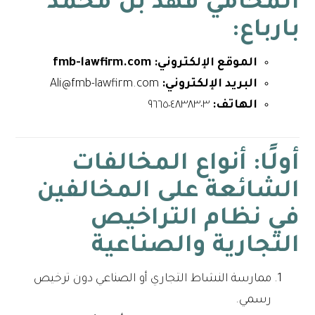
المحامي فهد بن محمد
بارباع
:
الموقع الإلكتروني: fmb-lawfirm.com
البريد الإلكتروني:
Ali@fmb-lawfirm.com
الهاتف:
٩٦٦٥٠٤٨٣٨٣٠٣
أولًا: أنواع المخالفات
الشائعة على المخالفين
في نظام التراخيص
التجارية والصناعية
ممارسة النشاط التجاري أو الصناعي دون ترخيص
رسمي.