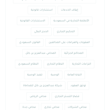
إيقاف الخدمات
استشارات قانونية
الأنظمة التجارية في السعودية
الاستشارات القانونية
التحكيم التجاري
الحجز البنكي
العقوبات والغرامات على المخالفين
القانون السعودي
المحاكم الجزائية
المحامي عبدالعزيز بن باتل
النزاعات التجارية
النظام التجاري
النظام السعودي
النيابة العامة
الوصية
تنفيذ الوصية
توثيق العقود
شركة عبدالعزيز بن باتل للمحاماة
قضايا التستر التجاري
محامي الرياض
محامي الشركات
محامي تجاري
محامي جدة