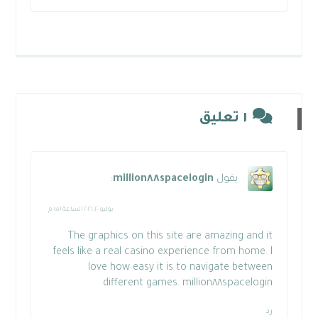
١ تعليق
يقول
million٨٨spacelogin
:
يوليو ٢٠, ٢٠٢٦ الساعة ١:٥٦ م
The graphics on this site are amazing and it
feels like a real casino experience from home. I
love how easy it is to navigate between
different games.
million٨٨spacelogin
رد