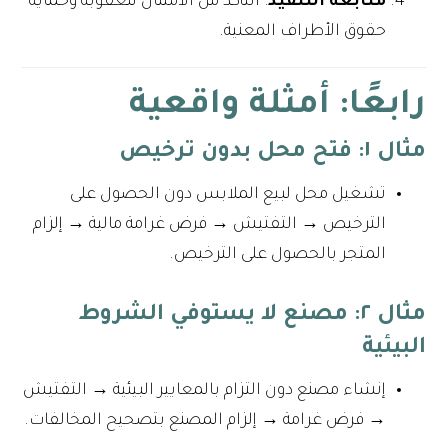
متابعة التنفيذ
: التأكد من الامتثال للعقوبة وحماية
حقوق الأطراف المعنية.
رابعًا: أمثلة واقعية
مثال ١: فتح محل بدون ترخيص
تشغيل محل لبيع الملابس دون الحصول على
الترخيص → التفتيش → فرض غرامة مالية → إلزام
المتجر بالحصول على الترخيص.
مثال ٢: مصنع لا يستوفي الشروط
البيئية
إنشاء مصنع دون التزام بالمعايير البيئية → التفتيش
→ فرض غرامة → إلزام المصنع بتصحيح المخالفات.