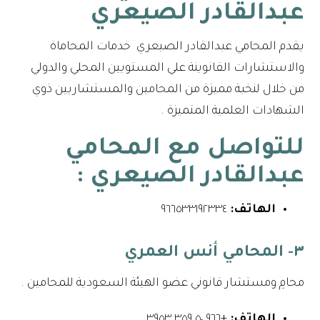
عبدالقادر الصيعري
يقدم المحامي عبدالقادر الصيعري خدمات المحاماة
والاستشارات القانوينة علي المستويين المحلي والدولي
من خلال لنخبة مميزة من المحامين والمستشاريين ذوي
الشهادات العلمية المتميزة .
للتواصل مع
المحامي
عبدالقادر الصيعري
:
الهاتف:
٩٦٦٥٣٣١٩٢٣٣٤⁩
٣- المحامي أنس العمري
محامِ ومستشار قانوني عضو الهيئة السعودية للمحامين .
الهاتف:
+٩٦٦ ٥٠ ٣٥٩ ٣٩٥٣