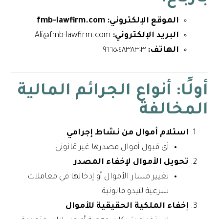
الموقع الإلكتروني: fmb-lawfirm.com
البريد الإلكتروني:
Ali@fmb-lawfirm.com
الهاتف:
٩٦٦٥٠٤٨٣٨٣٠٣
أولًا: أنواع الجرائم المالية
المخالفة
استلام أموال من نشاط إجرامي
أي قبول أموال مصدرها غير قانوني.
تحويل الأموال لإخفاء المصدر
تغيير مسار الأموال أو إدخالها في معاملات
شرعية لتبدو قانونية.
إخفاء الملكية الحقيقية للأموال