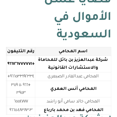
قضايا غسل
الأموال في
السعودية
اسم المحامي
رقم التليفون
شركة عبدالعزيز بن باتل للمحاماة
+٩٦٦١٢٦٧٧٧٧٧١
والاستشارات القانونية
المحامي عبدالقادر الصيعري
+٩٦٦ ٥٠ ٣٥٩
المحامي أنس العمري
٣٩٥٣
المحامي خالد سامي أبو راشد
٦٥٥٤٧٧٧
المحامي فهد بن محمد بارباع
٩٦٦٥٠٤٨٣٨٣٠٣