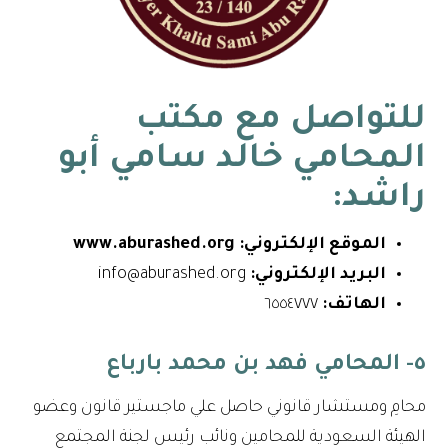
للتواصل مع
مكتب
المحامي خالد سامي أبو
راشد
:
الموقع الإلكتروني:
www.aburashed.org
البريد الإلكتروني:
info@aburashed.org
الهاتف:
٦٥٥٤٧٧٧
٥- المحامي فهد بن محمد بارباع
محامِ ومستشار قانوني حاصل علي ماجستير قانون وعضو
الهيئة السعودية للمحامين ونائب رئيس لجنة المجتمع