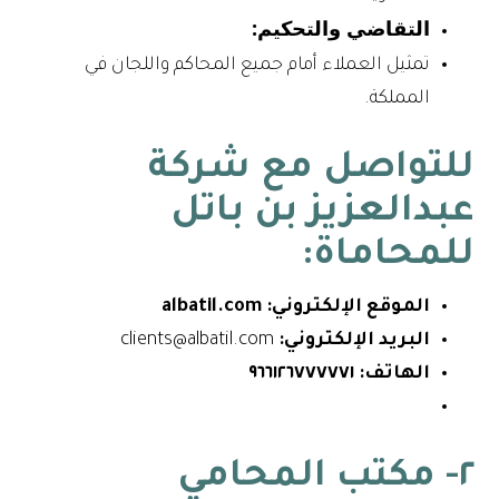
التقاضي والتحكيم:
تمثيل العملاء أمام جميع المحاكم واللجان في
المملكة.
للتواصل مع شركة
عبدالعزيز بن باتل
للمحاماة:
الموقع الإلكتروني:
albatil.com
البريد الإلكتروني:
clients@albatil.com
الهاتف:
٩٦٦١٢٦٧٧٧٧٧١
٢- مكتب المحامي