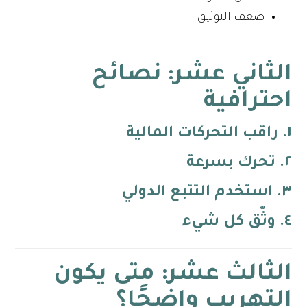
ضعف التوثيق
الثاني عشر: نصائح
احترافية
١. راقب التحركات المالية
٢. تحرك بسرعة
٣. استخدم التتبع الدولي
٤. وثّق كل شيء
الثالث عشر: متى يكون
التهريب واضحًا؟