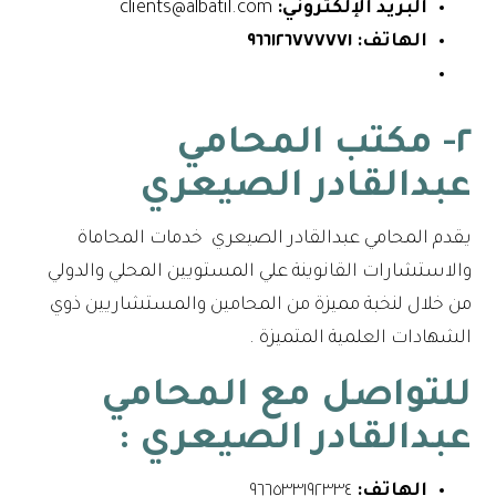
البريد الإلكتروني:
clients@albatil.com
الهاتف:
٩٦٦١٢٦٧٧٧٧٧١
٢- مكتب المحامي
عبدالقادر الصيعري
يقدم المحامي عبدالقادر الصيعري خدمات المحاماة
والاستشارات القانوينة علي المستويين المحلي والدولي
من خلال لنخبة مميزة من المحامين والمستشاريين ذوي
الشهادات العلمية المتميزة .
للتواصل مع
المحامي
عبدالقادر الصيعري
:
الهاتف:
٩٦٦٥٣٣١٩٢٣٣٤⁩