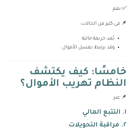
✅ نعم
📌 في كثير من الحالات:
يُعد جريمة مالية
وقد يرتبط بغسل الأموال
خامسًا: كيف يكتشف
النظام تهريب الأموال؟
📌 عبر:
١. التتبع المالي
٢. مراقبة التحويلات