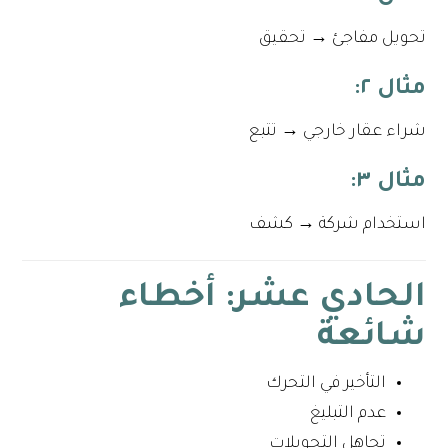
تحويل مفاجئ → تحقيق
مثال ٢:
شراء عقار خارجي → تتبع
مثال ٣:
استخدام شركة → كشف
الحادي عشر: أخطاء
شائعة
التأخير في التحرك
عدم التبليغ
تجاهل التحويلات