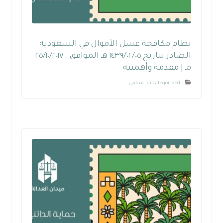
نظام مكافحة غسل الأموال في السعودية
الصادر بتاريخ ١٤٣٩/٠٢/٠٥ هـ الموافق : ٢٥/١٠/٢٠١٧
مـ | مقدمة وأهميته
Uncategorized
,
محامي