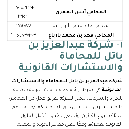
+٩٦٦ ٥٠ ٣٥٩
المحامي أنس العمري
٣٩٥٣
المحامي خالد سامي أبو راشد
٦٥٥٤٧٧٧
المحامي فهد بن محمد بارباع
٩٦٦٥٠٤٨٣٨٣٠٣
١- شركة عبدالعزيز بن
باتل للمحاماة
والاستشارات القانونية
شركة عبدالعزيز بن باتل للمحاماة والاستشارات
القانونية
هي شركة رائدة تقدم خدمات قانونية متكاملة
للأفراد والشركات. تتميز الشركة بفريق عمل من المحامين
والمستشارين القانونيين ذوي الخبرة والكفاءة العالية في
مختلف فروع القانون، وتسعى لتقديم أفضل الحلول
القانونية لعملائها وفقًا لأعلى معايير الجودة والمهنية.