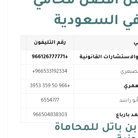
ئمة تضم 5 من أفضل محامي
ي السعودية
ي
رقم التليفون
والاستشارات القانونية
+966126777771
الصيعري
عمري
+966 50 359 3953
بو راشد
6554777
د بارباع
966504838303
بن باتل للمحاماة