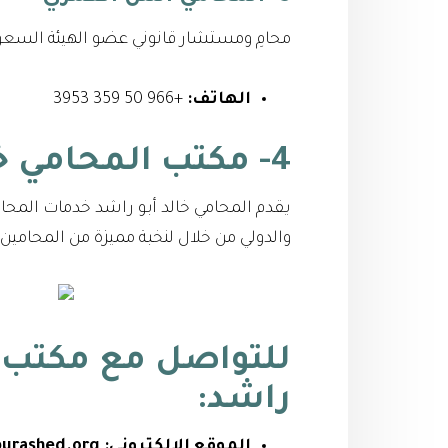
محامِ ومستشار قانوني عضو الهيئة السعود
الهاتف:
+966 50 359 3953
4- مكتب المحامي خالد سامي أبو راشد
يقدم المحامي خالد أبو راشد خدمات المحا
والدولي من خلال لنخبة مميزة من المحامين
للتواصل مع
مكتب ا
راشد
:
الموقع الإلكتروني:
urashed.org