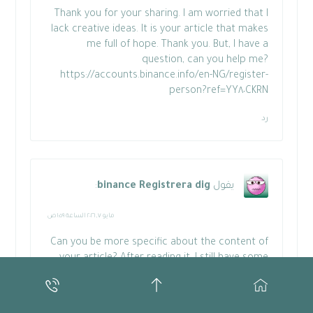
Thank you for your sharing. I am worried that I
lack creative ideas. It is your article that makes
me full of hope. Thank you. But, I have a
question, can you help me?
https://accounts.binance.info/en-NG/register-
person?ref=YY٨٠CKRN
رد
يقول
binance Registrera dig
:
مايو ٧, ٢٠٢٦ الساعة ١:٥٩ ص
Can you be more specific about the content of
your article? After reading it, I still have some
doubts. Hope you can help me.
رد