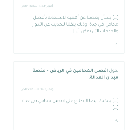
أكتوبر ١٣, ٢٠٢٥ الساعة ١١:٣٢ ص
[…] يسأل بعضنا عن أهمية الاستعانة بأفضل
محامي في جدة، وذلك ينقلنا للحديث عن الأدوار
والخدمات التي يمكن أن […]
رد
يقول
افضل المحامين في الرياض - منصة
ميدان العدالة
:
نوفمبر ١٦, ٢٠٢٥ الساعة ١١:٣٧ ص
[…] يمكنك ايضا الاطلاع علي افضل محامي في جدة
[…]
رد