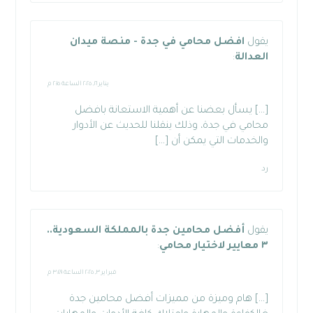
يقول
افضل محامي في جدة - منصة ميدان
العدالة
:
يناير ٢١, ٢٠٢٥ الساعة ٢:١٥ م
[…] يسأل بعضنا عن أهمية الاستعانة بافضل
محامي في جدة، وذلك ينقلنا للحديث عن الأدوار
والخدمات التي يمكن أن […]
رد
يقول
أفضل محامين جدة بالمملكة السعودية..
٣ معايير لاختيار محامي
:
فبراير ٣, ٢٠٢٥ الساعة ٣:٤٩ م
[…] هام وميزة من مميزات أفضل محامين جدة