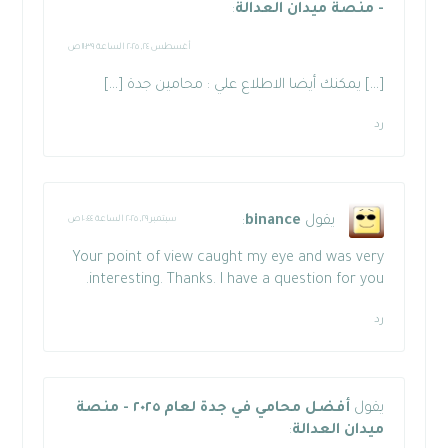
- منصة ميدان العدالة
:
أغسطس ٢٤, ٢٠٢٥ الساعة ١١:٣٩ ص
[…] يمكنك أيضا الاطلاع علي : محامين جدة […]
رد
يقول
binance
:
سبتمبر ٢٩, ٢٠٢٥ الساعة ١٠:٤٤ ص
Your point of view caught my eye and was very
interesting. Thanks. I have a question for you.
رد
يقول
أفضل محامي في جدة لعام ٢٠٢٥ - منصة
ميدان العدالة
: