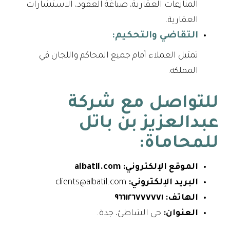
المنازعات العقارية، صياغة العقود، الاستشارات
العقارية.
التقاضي والتحكيم:
تمثيل العملاء أمام جميع المحاكم واللجان في
المملكة.
للتواصل مع شركة
عبدالعزيز بن باتل
للمحاماة:
الموقع الإلكتروني:
albatil.com
البريد الإلكتروني:
clients@albatil.com
الهاتف:
٩٦٦١٢٦٧٧٧٧٧١
العنوان:
حي الشاطئ، جدة.