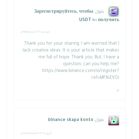
يقول
Зарегистрируйтесь, чтобы
:
получить ١٠٠ USDT
فبراير ٥, ٢٠٢٦ الساعة ١١:٤١ م
Thank you for your sharing. I am worried that I
lack creative ideas. It is your article that makes
me full of hope. Thank you. But, I have a
question, can you help me?
https://www.binance.com/vi/register?
ref=MFN٠EVO١
رد
يقول
binance skapa konto
:
أبريل ٧, ٢٠٢٦ الساعة ٤:٣٨ م