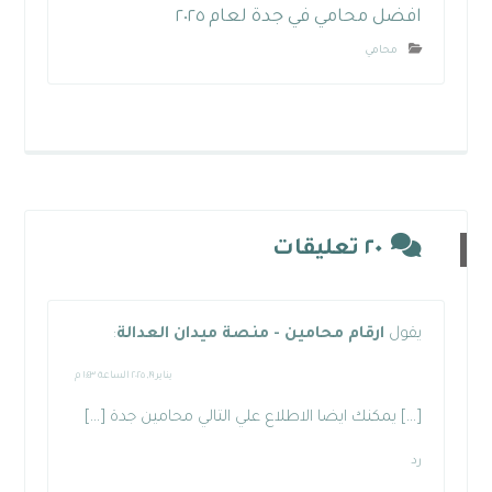
افضل محامي في جدة لعام ٢٠٢٥
محامي
٢٠ تعليقات
يقول
ارقام محامين - منصة ميدان العدالة
:
يناير ١٩, ٢٠٢٥ الساعة ١:٤٣ م
[…] يمكنك ايضا الاطلاع علي التالي محامين جدة […]
رد