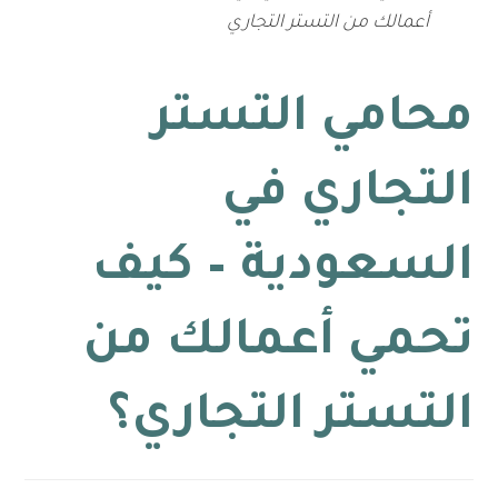
أعمالك من التستر التجاري
محامي التستر
التجاري في
السعودية – كيف
تحمي أعمالك من
التستر التجاري؟