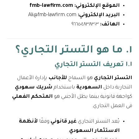
الموقع الإلكتروني: fmb-lawfirm.com
البريد الإلكتروني:
Ali@fmb-lawfirm.com
الهاتف:
٩٦٦٥٠٤٨٣٨٣٠٣
١. ما هو التستر التجاري؟
١.١ تعريف التستر التجاري
التستر التجاري
هو السماح
للأجانب
بإدارة الأعمال
التجارية داخل
السعودية
باستخدام
شريك سعودي
كواجهة قانونية بينما يظل الأجنبي هو
المتحكم الفعلي
في العمل التجاري.
يُعد التستر التجاري
غير قانوني
وفقًا
لأنظمة
الاستثمار السعودي
.