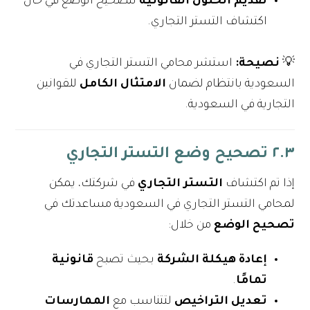
تقديم الحلول القانونية
لتصحيح الوضع في حال
اكتشاف التستر التجاري.
💡
نصيحة:
استشر محامي التستر التجاري في
السعودية بانتظام لضمان
الامتثال الكامل
للقوانين
التجارية في السعودية.
٢.٣ تصحيح وضع التستر التجاري
إذا تم اكتشاف
التستر التجاري
في شركتك، يمكن
لمحامي التستر التجاري في السعودية مساعدتك في
تصحيح الوضع
من خلال:
إعادة هيكلة الشركة
بحيث تصبح
قانونية
تمامًا
.
تعديل التراخيص
لتتناسب مع
الممارسات