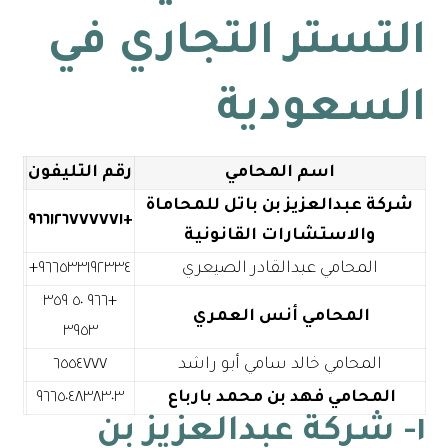
التستر التجاري في
السعودية
اسم المحامي
رقم التليفون
شركة عبدالعزيز بن باتل للمحاماة
+٩٦٦١٢٦٧٧٧٧٧١
والاستشارات القانونية
المحامي عبدالقادر الصيعري
+٩٦٦ ٥٠ ٣٥٩
المحامي أنس العمري
٣٩٥٣
المحامي خالد سامي أبو راشد
٦٥٥٤٧٧٧
المحامي فهد بن محمد بارباع
٩٦٦٥٠٤٨٣٨٣٠٣
١- شركة عبدالعزيز بن