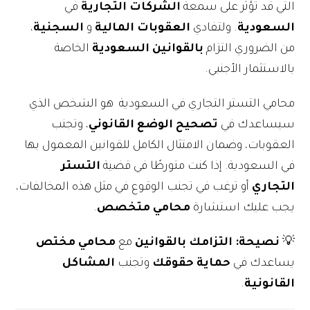
التي قد تؤثر على سمعة
الشركات التجارية
في
السعودية
. ولتفادي
العقوبات المالية
و
السجنية
،
من الضروري التزام
بالقوانين السعودية
الخاصة
بالاستثمار الأجنبي.
محامي التستر التجاري في السعودية هو الشخص الذي
سيساعدك في
تصحيح الوضع القانوني
، وتجنب
العقوبات، وضمان الامتثال الكامل للقوانين المعمول بها
في السعودية. إذا كنت متورطًا في قضية
التستر
التجاري
أو ترغب في تجنب الوقوع في مثل هذه المخالفات،
يجب عليك استشارة
محامي متخصص
.
💡
نصيحة:
التزامك بالقوانين
مع
محامي مختص
يساعدك في
حماية حقوقك
وتجنب
المشاكل
القانونية
.