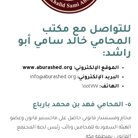
للتواصل مع
مكتب
المحامي خالد سامي أبو
راشد
:
الموقع الإلكتروني:
www.aburashed.org
البريد الإلكتروني:
info@aburashed.org
الهاتف:
٦٥٥٤٧٧٧
٥- المحامي فهد بن محمد بارباع
محامِ ومستشار قانوني حاصل علي ماجستير قانون وعضو
الهيئة السعودية للمحامين ونائب رئيس لجنة المجتمع
القانوني بمنطقة مكة.