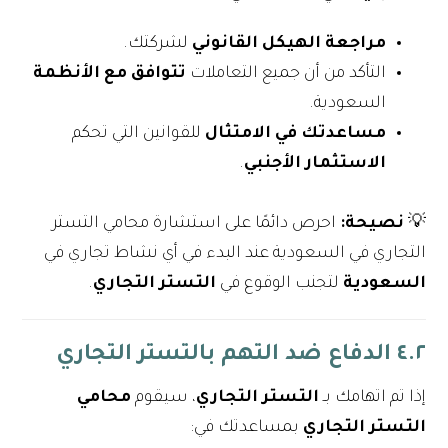
مراجعة الهيكل القانوني
لشركتك.
التأكد من أن جميع التعاملات
تتوافق مع الأنظمة
السعودية.
مساعدتك في الامتثال
للقوانين التي تحكم
الاستثمار الأجنبي
.
💡
نصيحة:
احرص دائمًا على استشارة محامي التستر
التجاري في السعودية عند البدء في أي نشاط تجاري في
السعودية
لتجنب الوقوع في
التستر التجاري
.
٤.٢ الدفاع ضد التهم بالتستر التجاري
إذا تم اتهامك بـ
التستر التجاري
، سيقوم
محامي
التستر التجاري
بمساعدتك في: