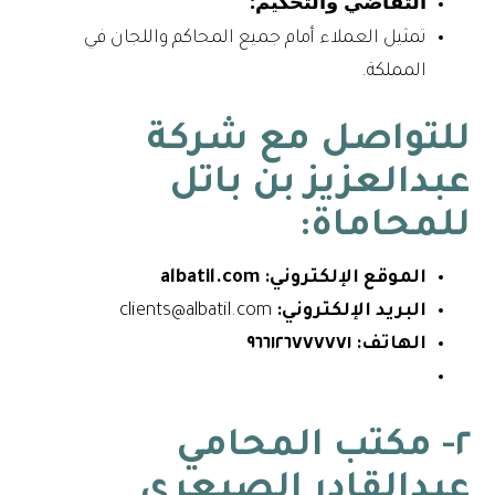
التقاضي والتحكيم:
تمثيل العملاء أمام جميع المحاكم واللجان في
المملكة.
للتواصل مع شركة
عبدالعزيز بن باتل
للمحاماة:
الموقع الإلكتروني:
albatil.com
البريد الإلكتروني:
clients@albatil.com
الهاتف:
٩٦٦١٢٦٧٧٧٧٧١
٢- مكتب المحامي
عبدالقادر الصيعري