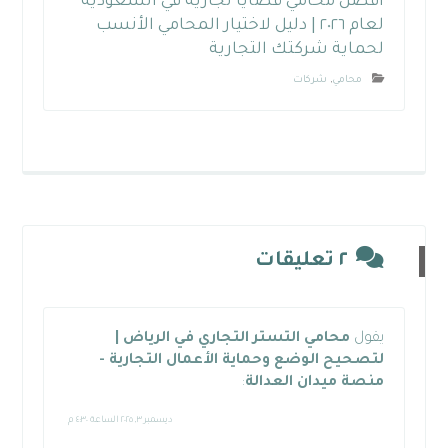
افضل محامي قضايا تجارية في السعودية
لعام ٢٠٢٦ | دليل لاختيار المحامي الأنسب
لحماية شركتك التجارية
محامي
,
شركات
٢ تعليقات
يقول
محامي التستر التجاري في الرياض |
لتصحيح الوضع وحماية الأعمال التجارية -
منصة ميدان العدالة
:
ديسمبر ٣, ٢٠٢٥ الساعة ٤:٣٠ م