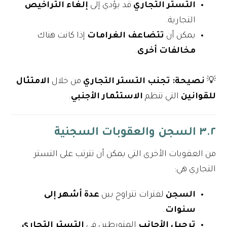
التستر التجاري
قد يؤدي إلى
إلغاء التراخيص
التجارية.
يمكن أن
تتضاعف الغرامات
إذا كانت هناك
مخالفات أخرى
.
💡
نصيحة:
تجنب التستر التجاري
من خلال
الامتثال
للقوانين
التي تنظم
الاستثمار الأجنبي
.
٣.٢ السجن والعقوبات السجنية
من العقوبات الأخرى التي يمكن أن تترتب على التستر
التجاري هي:
السجن
لفترات تتراوح بين
عدة أشهر إلى
سنوات
.
ترحيل الأجانب
المتورطين في
التستر التجاري
.