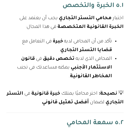
٥.١ الخبرة والتخصص
اختيار
محامي التستر التجاري
يجب أن يعتمد على
الخبرة القانونية المتخصصة
في هذا المجال:
تأكد من أن المحامي لديه
خبرة
في التعامل مع
قضايا التستر التجاري
.
المحامي الذي لديه
تخصص دقيق
في
قانون
الاستثمار الأجنبي
يمكنه مساعدتك في تجنب
المخاطر القانونية
.
💡
نصيحة:
اختر محاميًا يمتلك
خبرة قانونية
في
التستر
التجاري
لضمان
أفضل تمثيل قانوني
.
٥.٢ سمعة المحامي