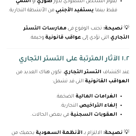
يقوم الشخص السعودي بدور
صوري
أو
اسمي
فقط بينما
يستفيد الأجنبي
من الأنشطة التجارية.
💡
نصيحة:
تجنب الوقوع في
ممارسات التستر
التجاري
التي تؤدي إلى
عواقب قانونية
وخيمة.
١.٢ الآثار المترتبة على التستر التجاري
عند اكتشاف
التستر التجاري
، تكون هناك العديد من
العواقب القانونية
التي قد تشمل:
الغرامات المالية
الضخمة.
إلغاء التراخيص
التجارية.
العقوبات السجنية
في بعض الحالات.
💡
نصيحة:
الالتزام بـ
الأنظمة السعودية
يحميك من