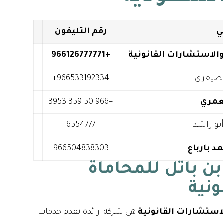
ي
رقم التليفون
والاستشارات القانونية
+966126777771
الصيعري
عمري
+966 50 359 3953
بو راشد
6554777
د بارباع
966504838303
بن باتل للمحاماة
ونية
لاستشارات القانونية
هي شركة رائدة تقدم خدمات