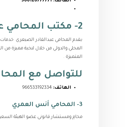
الهاتف:
966126777771
2- مكتب المحامي عبدالقادر الصيعري
يقدم المحامي عبدالقادر الصيعري خدمات ا
المحلي والدولي من خلال لنخبة مميزة من 
المتميزة .
للتواصل مع
المحا
الهاتف:
966533192334⁩
3- المحامي أنس العمري
محامِ ومستشار قانوني عضو الهيئة السعود