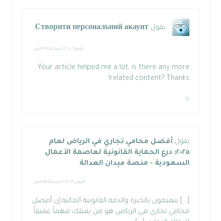
يقول
Створити персональний акаунт
:
يونيو ٦, ٢٠٢٥ الساعة ١٢:٣٥ ص
Your article helped me a lot, is there any more
related content? Thanks!
رد
يقول
أفضل محامي تجاري في الرياض لعام
٢٠٢٥: درع الحماية القانونية لعاصمة الأعمال
السعودية - منصة ميدان العدالة
:
أكتوبر ٢٢, ٢٠٢٥ الساعة ١٠:٣٩ ص
[…] يتمتعون بالخبرة والدقة القانونية العالية.إن أفضل
محامي تجاري في الرياض هو من يمتلك فهماً عميقاً