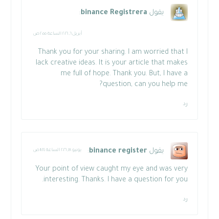
يقول
binance Registrera
:
أبريل ٦, ٢٠٢٦ الساعة ٢:٥٥ ص
Thank you for your sharing. I am worried that I
lack creative ideas. It is your article that makes
me full of hope. Thank you. But, I have a
question, can you help me?
رد
يقول
binance register
:
يونيو ١٨, ٢٠٢٦ الساعة ١١:٢٤ ص
Your point of view caught my eye and was very
interesting. Thanks. I have a question for you.
رد