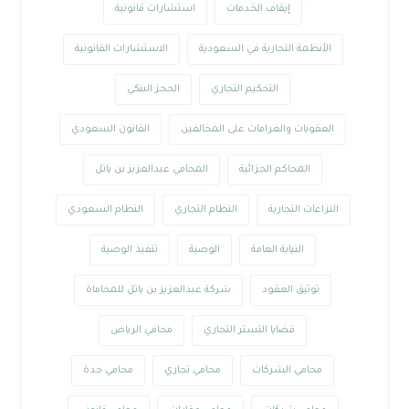
إيقاف الخدمات
استشارات قانونية
الأنظمة التجارية في السعودية
الاستشارات القانونية
التحكيم التجاري
الحجز البنكي
العقوبات والغرامات على المخالفين
القانون السعودي
المحاكم الجزائية
المحامي عبدالعزيز بن باتل
النزاعات التجارية
النظام التجاري
النظام السعودي
النيابة العامة
الوصية
تنفيذ الوصية
توثيق العقود
شركة عبدالعزيز بن باتل للمحاماة
قضايا التستر التجاري
محامي الرياض
محامي الشركات
محامي تجاري
محامي جدة