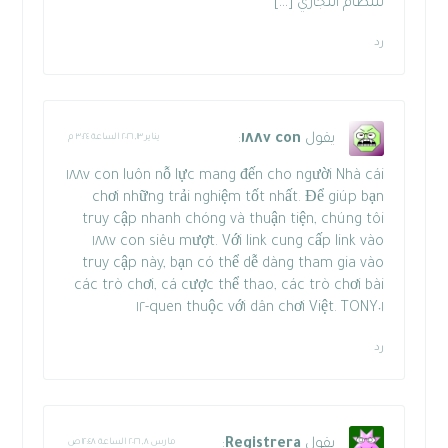
للنظام التجاري […]
رد
يقول
١٨٨v con
:
يناير ١٣, ٢٠٢٦ الساعة ٣:٢٤ م
١٨٨v con
luôn nỗ lực mang đến cho người
Nhà cái
chơi những trải nghiệm tốt nhất. Để giúp bạn
truy cập nhanh chóng và thuận tiện, chúng tôi
١٨٨v con
siêu mượt. Với link
cung cấp link vào
truy cập này, bạn có thể dễ dàng tham gia vào
các trò chơi, cá cược thể thao, các trò chơi bài
quen thuộc với dân chơi Việt. TONY٠١-١٢
رد
يقول
Registrera
:
مارس ٨, ٢٠٢٦ الساعة ١٢:٤٨ ص