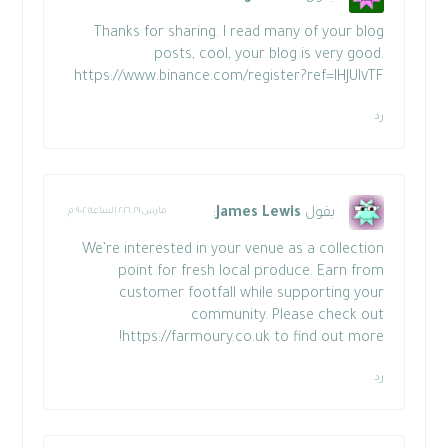
Thanks for sharing. I read many of your blog
posts, cool, your blog is very good.
https://www.binance.com/register?ref=IHJUI٧TF
رد
يقول
James Lewis
:
مارس ٢٩, ٢٠٢٦ الساعة ٩:٠٢ م
We’re interested in your venue as a collection
point for fresh local produce. Earn from
customer footfall while supporting your
community. Please check out
https://farmoury.co.uk
to find out more!
رد