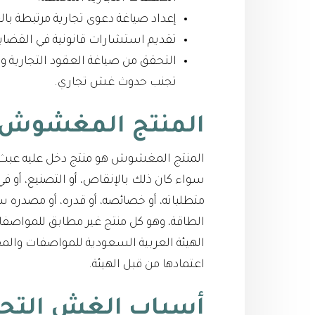
إعداد صياغة دعوى تجارية مرتبطة با
تقديم استشارات قانونية في القضايا
التحقق من صياغة العقود التجارية وا
تجنب حدوث غش تجاري.
المنتج المغشوش
المنتج المغشوش هو منتج دخل عليه عبث بص
سواء كان ذلك بالإنقاص، أو التصنيع، أو في ط
متطلباته، أو خصائصه، أو قدره، أو مصدره سو
الطاقة، وهو كل منتج غير مطابق للمواصف
الهيئة العربية السعودية للمواصفات والمق
اعتمادها من قبل الهيئة.
أسباب الغش التجا