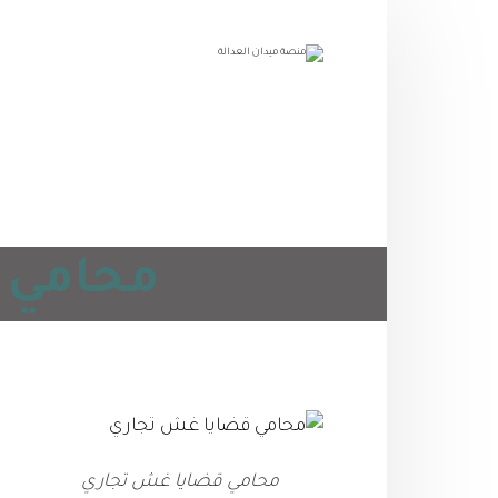
محامي ق
محامي قضايا غش تجاري