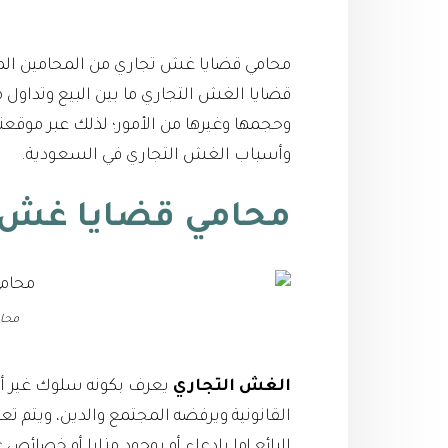
محامي قضايا غش تجاري من المحامين المهم
قضايا الغش التجاري ما بين البيع وتداول م
وحجمها وغيرها من الأمور؛ لذلك عبر موقعن
وأسباب الغش التجاري في السعودية.
محامي قضايا غش 
محا
الغش التجاري
يعرف بكونه سلوك غير أخل
القانونية ويرفضه المجتمع والدين، ويتم تع
البائع إما بادعاء أو بوجود مزايا أو خصائص