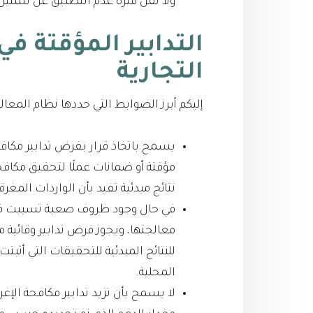
ولا تقل فترة عدم التطبيق عن سنتين
التدابير المؤقتة ف
التجارية
إليكم أبرز الضوابط التي حددها نظام المعالج
يسمح باتخاذ قرار بفرض تدابير مكاف
مؤقتة أو ضمانات عملًا لتحقيق مكافح
نتائج مبدئية تفيد بأن الواردات الم
في حال وجود ظروف صعبة تسببت في 
معالجتها، ويجوز فرض تدابير وقائية
للنتائج المبدئية للتحقيقات التي أث
المحلية.
لا يسمح بأن تزيد تدابير مكافحة الإغر